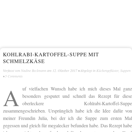
KOHLRABI-KARTOFFEL-SUPPE MIT
SCHMELZKÄSE
Verfasst von
Nadine Beckmann
am
12. Oktober 2017
• Abgelegt in
Küchengeflüster
,
Suppen
•
5 Comments
A
uf vielfachen Wunsch habe ich mich dieses Mal ganz
besonders gesputet und schnell das Rezept für diese
oberleckere Kohlrabi-Kartoffel-Suppe
zusammengeschrieben. Ursprünglich habe ich die Idee dafür von
meiner Freundin Julia, bei der ich die Suppe zum ersten Mal
gegessen und gleich für megalecker befunden habe. Das Rezept habe