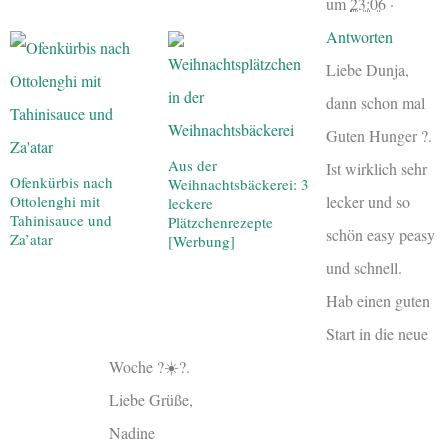
um
23:06
·
Antworten
Liebe Dunja,
dann schon mal
Guten Hunger ?.
Aus der
Ist wirklich sehr
Ofenkürbis nach
Weihnachtsbäckerei: 3
lecker und so
Ottolenghi mit
leckere
Tahinisauce und
Plätzchenrezepte
schön easy peasy
Za’atar
[Werbung]
und schnell.
Hab einen guten
Start in die neue
Woche ?☀️?.
Liebe Grüße,
Nadine