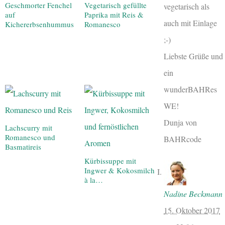
Geschmorter Fenchel
Vegetarisch gefüllte
vegetarisch als
auf
Paprika mit Reis &
auch mit Einlage
Kichererbsenhummus
Romanesco
;-)
Liebste Grüße und
ein
wunderBAHRes
WE!
Dunja von
Lachscurry mit
Romanesco und
BAHRcode
Basmatireis
Kürbissuppe mit
Ingwer & Kokosmilch
à la…
Nadine Beckmann
15. Oktober 2017