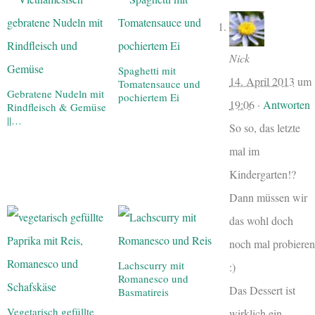
Nick
Spaghetti mit
14. April 2013
um
Tomatensauce und
Gebratene Nudeln mit
pochiertem Ei
19:06
·
Antworten
Rindfleisch & Gemüse
||…
So so, das letzte
mal im
Kindergarten!?
Dann müssen wir
das wohl doch
noch mal probieren
Lachscurry mit
:)
Romanesco und
Das Dessert ist
Basmatireis
Vegetarisch gefüllte
wirklich ein