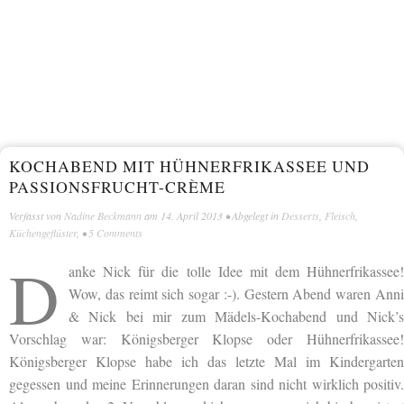
KOCHABEND MIT HÜHNERFRIKASSEE UND
PASSIONSFRUCHT-CRÈME
Verfasst von
Nadine Beckmann
am
14. April 2013
• Abgelegt in
Desserts
,
Fleisch
,
Küchengeflüster
, •
5 Comments
D
anke Nick für die tolle Idee mit dem Hühnerfrikassee!
Wow, das reimt sich sogar :-). Gestern Abend waren Anni
& Nick bei mir zum Mädels-Kochabend und Nick’s
Vorschlag war: Königsberger Klopse oder Hühnerfrikassee!
Königsberger Klopse habe ich das letzte Mal im Kindergarten
gegessen und meine Erinnerungen daran sind nicht wirklich positiv.