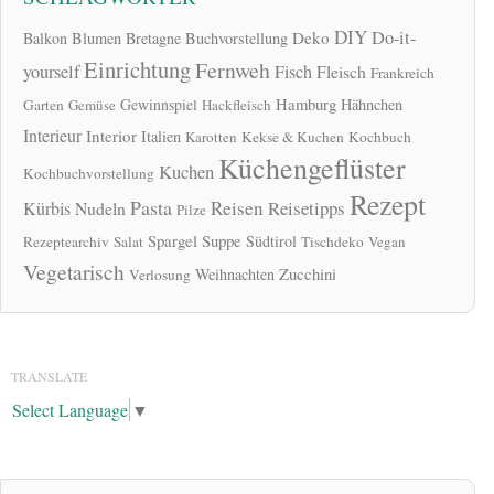
DIY
Do-it-
Deko
Balkon
Blumen
Bretagne
Buchvorstellung
Einrichtung
Fernweh
yourself
Fisch
Fleisch
Frankreich
Hamburg
Gewinnspiel
Hähnchen
Garten
Gemüse
Hackfleisch
Interieur
Interior
Italien
Karotten
Kekse & Kuchen
Kochbuch
Küchengeflüster
Kuchen
Kochbuchvorstellung
Rezept
Pasta
Reisen
Reisetipps
Kürbis
Nudeln
Pilze
Spargel
Suppe
Südtirol
Rezeptearchiv
Salat
Tischdeko
Vegan
Vegetarisch
Zucchini
Weihnachten
Verlosung
TRANSLATE
Select Language
▼