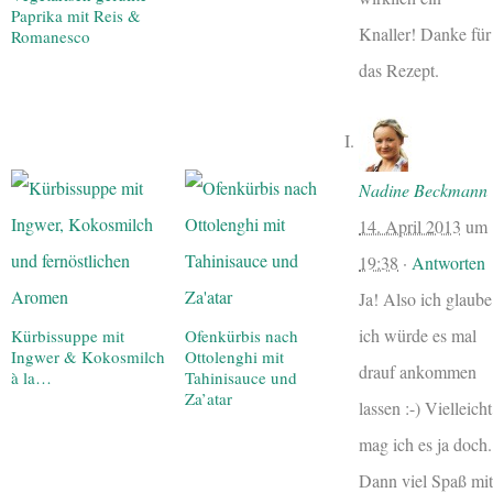
Paprika mit Reis &
Knaller! Danke für
Romanesco
das Rezept.
Nadine Beckmann
14. April 2013
um
19:38
·
Antworten
Ja! Also ich glaube
ich würde es mal
Kürbissuppe mit
Ofenkürbis nach
Ingwer & Kokosmilch
Ottolenghi mit
drauf ankommen
à la…
Tahinisauce und
Za’atar
lassen :-) Vielleicht
mag ich es ja doch.
Dann viel Spaß mit