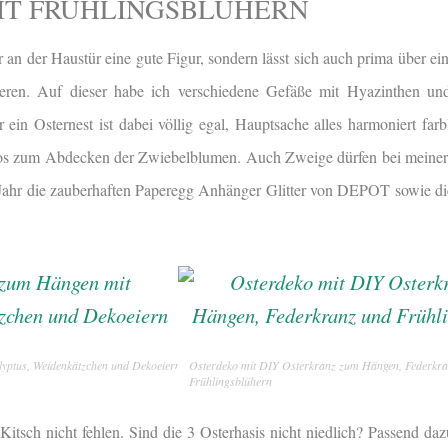
IT FRÜHLINGSBLÜHERN
r an der Haustür eine gute Figur, sondern lässt sich auch prima über 
eren. Auf dieser habe ich verschiedene Gefäße mit Hyazinthen und
 ein Osternest ist dabei völlig egal, Hauptsache alles harmoniert farb
s zum Abdecken der Zwiebelblumen. Auch Zweige dürfen bei meiner 
 Jahr die zauberhaften Paperegg Anhänger Glitter von DEPOT sowie die
yptus, Weidenkätzchen und Dekoeiern
Osterdeko mit DIY Osterkranz zum Hängen, Federkra
Frühlingsblühern
itsch nicht fehlen. Sind die 3 Osterhasis nicht niedlich? Passend dazu