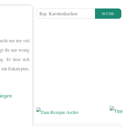
SUCHE
ht nur irre viel
gt ihr nur wenig
g. Er lässt sich
 mit Eukalyptus,