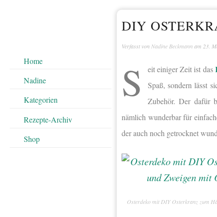
DIY OSTERKR
Verfasst von
Nadine Beckmann
am
23. M
Home
S
eit einiger Zeit ist das
Nadine
Spaß, sondern lässt s
Kategorien
Zubehör. Der dafür be
nämlich wunderbar für einfach
Rezepte-Archiv
der auch noch getrocknet wund
Shop
Osterdeko mit DIY Osterkranz zum Hä