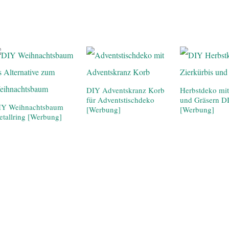
DIY Adventskranz Korb
Herbstdeko mit
für Adventstischdeko
und Gräsern D
IY Weihnachtsbaum
[Werbung]
[Werbung]
tallring [Werbung]