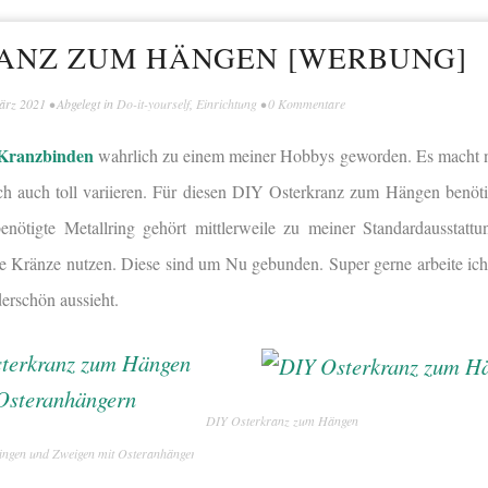
ANZ ZUM HÄNGEN [WERBUNG]
ärz 2021
• Abgelegt in
Do-it-yourself
,
Einrichtung
•
0 Kommentare
Kranzbinden
wahrlich zu einem meiner Hobbys geworden. Es macht nic
ich auch toll variieren. Für diesen DIY Osterkranz zum Hängen benöti
nötigte Metallring gehört mittlerweile zu meiner Standardausstattun
e Kränze nutzen. Diese sind um Nu gebunden. Super gerne arbeite ich
erschön aussieht.
DIY Osterkranz zum Hängen
ngen und Zweigen mit Osteranhängern