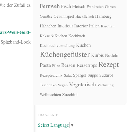
ie der Zufall es
Fernweh
Fisch
Fleisch
Frankreich
Garten
Hamburg
Gewinnspiel
Gemüse
Hackfleisch
Interieur
Interior
Hähnchen
Italien
Karotten
arz-Weiß-Gold-
Kekse & Kuchen
Kochbuch
m Spitzband-Look
Kuchen
Kochbuchvorstellung
Küchengeflüster
Kürbis
Nudeln
Rezept
Pasta
Reisen
Reisetipps
Pilze
Spargel
Suppe
Südtirol
Rezeptearchiv
Salat
Vegetarisch
Tischdeko
Vegan
Verlosung
Zucchini
Weihnachten
TRANSLATE
Select Language
▼