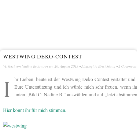
WESTWING DEKO-CONTEST
Verfasst von
Nadine Beckmann
am
20. August 2013
• Abgelegt in
Einrichtung
•
2 Comments
I
hr Lieben, heute ist der Westwing Deko-Contest gestartet und m
Eure Unterstützung und ich würde mich sehr freuen, wenn ihr
unten „Bild C: Nadine B.“ auswählen und auf „Jetzt abstimmen
Hier könnt ihr für mich stimmen.