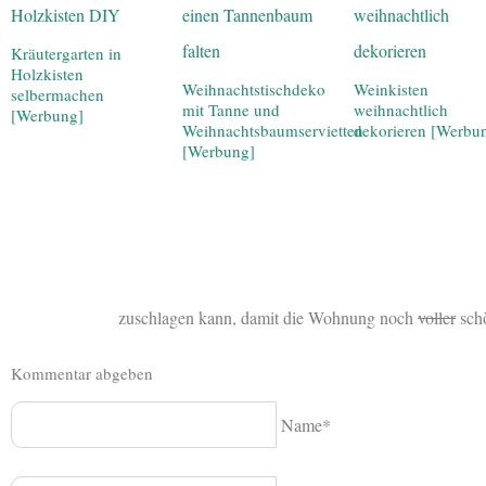
Kräutergarten in
Holzkisten
Weihnachtstischdeko
Weinkisten
selbermachen
mit Tanne und
weihnachtlich
[Werbung]
Weihnachtsbaumservietten
dekorieren [Werbu
[Werbung]
zuschlagen kann, damit die Wohnung noch
voller
schö
Kommentar abgeben
Name*