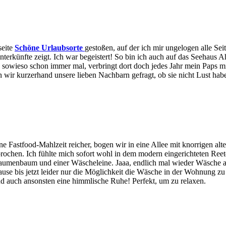
seite
Schöne Urlaubsorte
gestoßen, auf der ich mir ungelogen alle S
 Unterkünfte zeigt. Ich war begeistert! So bin ich auch auf das Seeha
owieso schon immer mal, verbringt dort doch jedes Jahr mein Paps mit
en wir kurzerhand unsere lieben Nachbarn gefragt, ob sie nicht Lust h
 Fastfood-Mahlzeit reicher, bogen wir in eine Allee mit knorrigen alt
ersprochen. Ich fühlte mich sofort wohl in dem modern eingerichteten 
aumenbaum und einer Wäscheleine. Jaaa, endlich mal wieder Wäsche an 
e bis jetzt leider nur die Möglichkeit die Wäsche in der Wohnung zu t
Und auch ansonsten eine himmlische Ruhe! Perfekt, um zu relaxen.