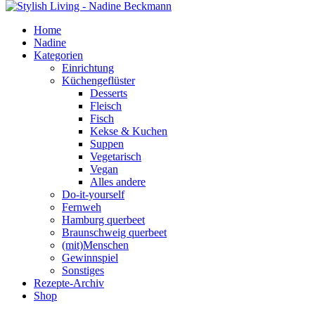
Home
Nadine
Kategorien
Einrichtung
Küchengeflüster
Desserts
Fleisch
Fisch
Kekse & Kuchen
Suppen
Vegetarisch
Vegan
Alles andere
Do-it-yourself
Fernweh
Hamburg querbeet
Braunschweig querbeet
(mit)Menschen
Gewinnspiel
Sonstiges
Rezepte-Archiv
Shop