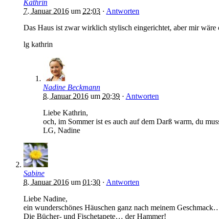
Kathrin
7. Januar 2016
um
22:03
·
Antworten
Das Haus ist zwar wirklich stylisch eingerichtet, aber mir wäre
lg kathrin
Nadine Beckmann
8. Januar 2016
um
20:39
·
Antworten
Liebe Kathrin,
och, im Sommer ist es auch auf dem Darß warm, du musst
LG, Nadine
Sabine
8. Januar 2016
um
01:30
·
Antworten
Liebe Nadine,
ein wunderschönes Häuschen ganz nach meinem Geschmack… un
Die Bücher- und Fischetapete… der Hammer!