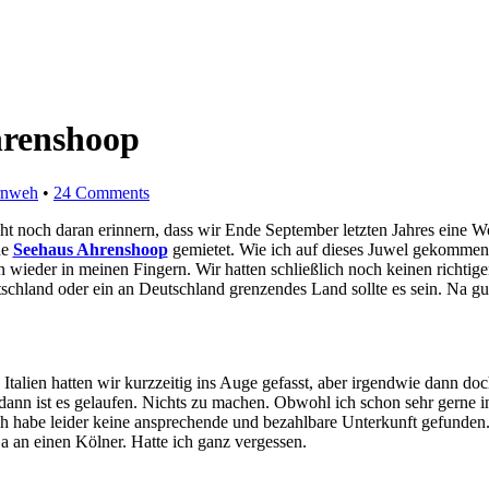
Ahrenshoop
rnweh
•
24 Comments
icht noch daran erinnern, dass wir Ende September letzten Jahres ei
de
Seehaus Ahrenshoop
gemietet. Wie ich auf dieses Juwel gekommen b
on wieder in meinen Fingern. Wir hatten schließlich noch keinen richt
chland oder ein an Deutschland grenzendes Land sollte es sein. Na gut
Italien hatten wir kurzzeitig ins Auge gefasst, aber irgendwie dann do
t, dann ist es gelaufen. Nichts zu machen. Obwohl ich schon sehr gern
ch habe leider keine ansprechende und bezahlbare Unterkunft gefunden
a an einen Kölner. Hatte ich ganz vergessen.