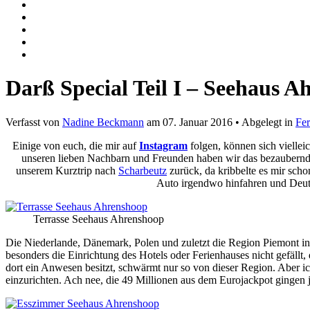
Darß Special Teil I – Seehaus 
Verfasst von
Nadine Beckmann
am
07. Januar 2016
• Abgelegt in
Fe
Einige von euch, die mir auf
Instagram
folgen, können sich vielle
unseren lieben Nachbarn und Freunden haben wir das bezaubern
unserem Kurztrip nach
Scharbeutz
zurück, da kribbelte es mir sch
Auto irgendwo hinfahren und Deuts
Terrasse Seehaus Ahrenshoop
Die Niederlande, Dänemark, Polen und zuletzt die Region Piemont in 
besonders die Einrichtung des Hotels oder Ferienhauses nicht gefäll
dort ein Anwesen besitzt, schwärmt nur so von dieser Region. Aber i
einzurichten. Ach nee, die 49 Millionen aus dem Eurojackpot gingen j