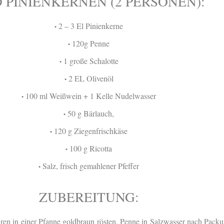
 PINIENKERNEN (2 PERSONEN):
2 – 3 El Pinienkerne
•
120g Penne
•
1 große Schalotte
•
2 EL Olivenöl
•
100 ml Weißwein + 1 Kelle Nudelwasser
•
50 g Bärlauch,
•
120 g Ziegenfrischkäse
•
100 g Ricotta
•
Salz, frisch gemahlener Pfeffer
•
ZUBEREITUNG:
ren in einer Pfanne goldbraun rösten. Penne in Salzwasser nach Pack