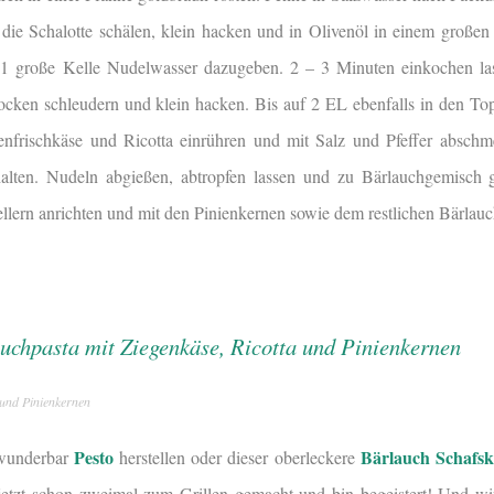
ie Schalotte schälen, klein hacken und in Olivenöl in einem großen
1 große Kelle Nudelwasser dazugeben. 2 – 3 Minuten einkochen l
cken schleudern und klein hacken. Bis auf 2 EL ebenfalls in den To
genfrischkäse und Ricotta einrühren und mit Salz und Pfeffer absc
alten. Nudeln abgießen, abtropfen lassen und zu Bärlauchgemisch 
lern anrichten und mit den Pinienkernen sowie dem restlichen Bärlauc
 und Pinienkernen
Pesto
Bärlauch Schafsk
 wunderbar
herstellen oder dieser oberleckere
etzt schon zweimal zum Grillen gemacht und bin begeistert! Und wir