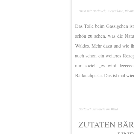
Pasta mit Bärlauch, Ziegenkäse, Ricott
Das Tolle beim Gassigehen ist
schön zu sehen, was die Natur
Waldes. Mehr dazu und wie ihr
auch schon ein weiteres Rezep
nur soviel „es wird leeeee
Bärlauchpasta. Das ist mal wie
Bärlauch sammeln im Wald
ZUTATEN BÄR