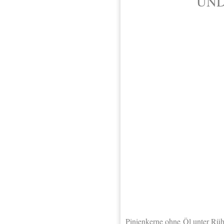
UND
Pinienkerne ohne Öl unter Rüh