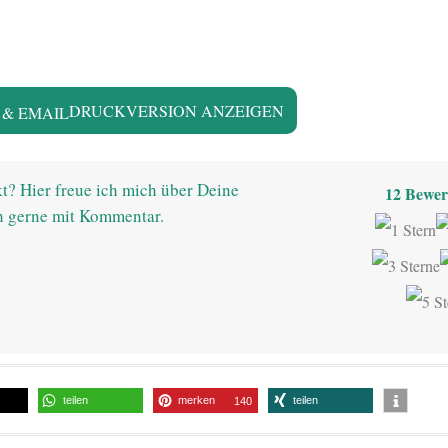
DRUCKVERSION ANZEIGEN
t? Hier freue ich mich über Deine
12
Bewer
h gerne mit Kommentar.
teilen
merken
teilen
140