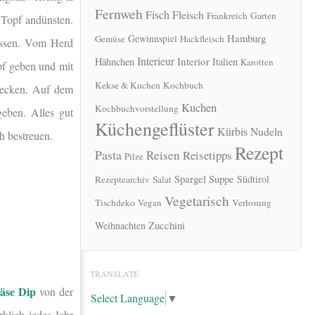
Fernweh
Fisch
Fleisch
Frankreich
Garten
 Topf andünsten.
Hamburg
Gewinnspiel
Gemüse
Hackfleisch
assen. Vom Herd
Interieur
Interior
Hähnchen
Italien
Karotten
pf geben und mit
Kekse & Kuchen
Kochbuch
hmecken. Auf dem
Kuchen
Kochbuchvorstellung
geben. Alles gut
Küchengeflüster
Kürbis
Nudeln
h bestreuen.
Rezept
Pasta
Reisen
Reisetipps
Pilze
Spargel
Suppe
Südtirol
Rezeptearchiv
Salat
Vegetarisch
Tischdeko
Vegan
Verlosung
Zucchini
Weihnachten
TRANSLATE
äse Dip
von der
Select Language
▼
klich jedes Jahr