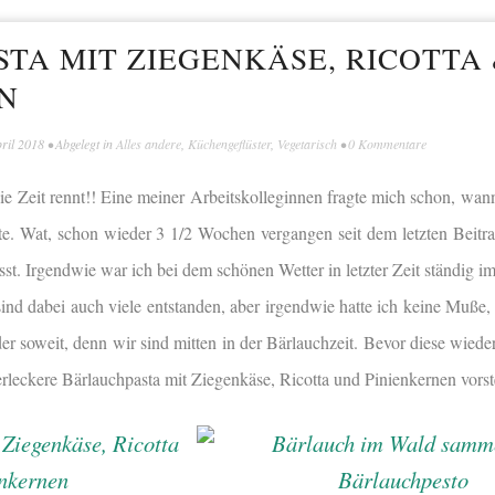
TA MIT ZIEGENKÄSE, RICOTTA
N
pril 2018
• Abgelegt in
Alles andere
,
Küchengeflüster
,
Vegetarisch
•
0 Kommentare
ie Zeit rennt!! Eine meiner Arbeitskolleginnen fragte mich schon, wan
te. Wat, schon wieder 3 1/2 Wochen vergangen seit dem letzten Beitr
sst. Irgendwie war ich bei dem schönen Wetter in letzter Zeit ständig i
sind dabei auch viele entstanden, aber irgendwie hatte ich keine Muße,
er soweit, denn wir sind mitten in der Bärlauchzeit. Bevor diese wieder
erleckere Bärlauchpasta mit Ziegenkäse, Ricotta und Pinienkernen vorst