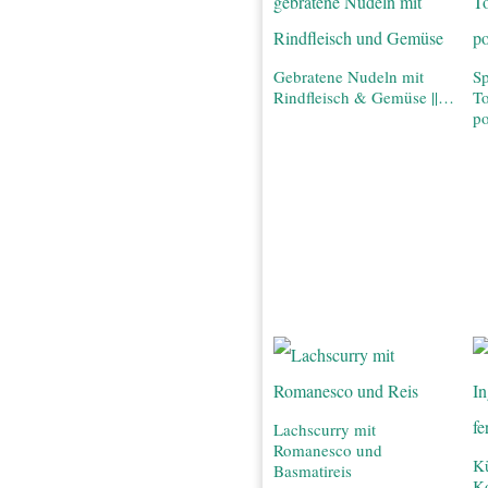
Gebratene Nudeln mit
Sp
Rindfleisch & Gemüse ||…
T
po
Lachscurry mit
Romanesco und
Kü
Basmatireis
K