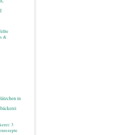
üllte
is &
erei: 3
henrezepte