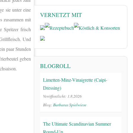
e sie unter eine
VERNETZT MIT
des zusammen mit
 Spritzer frisch
Grillfleisch. Und
 ein paar Stunden
rierbeutel geben
BLOGROLL
chsaison.
Limetten-Minz-Vinaigrette (Caipi-
Dressing)
Veröffentlicht: 1.8.2026
Blog:
Barbaras Spielwiese
The Ultimate Scandinavian Summer
Round-Up