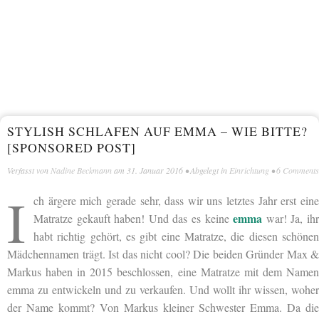
STYLISH SCHLAFEN AUF EMMA – WIE BITTE?
[SPONSORED POST]
Verfasst von
Nadine Beckmann
am
31. Januar 2016
• Abgelegt in
Einrichtung
•
6 Comments
I
ch ärgere mich gerade sehr, dass wir uns letztes Jahr erst eine
emma
Matratze gekauft haben! Und das es keine
war! Ja, ih
habt richtig gehört, es gibt eine Matratze, die diesen schönen
Mädchennamen trägt. Ist das nicht cool? Die beiden Gründer Max &
Markus haben in 2015 beschlossen, eine Matratze mit dem Namen
emma zu entwickeln und zu verkaufen. Und wollt ihr wissen, woher
der Name kommt? Von Markus kleiner Schwester Emma. Da die