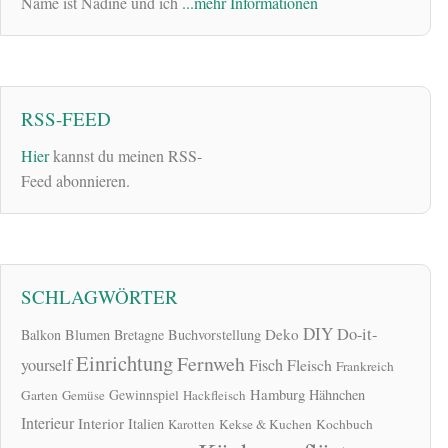
Name ist Nadine und ich
...mehr Informationen
RSS-FEED
Hier
kannst du meinen RSS-
Feed abonnieren.
SCHLAGWÖRTER
DIY
Do-it-
Deko
Balkon
Blumen
Bretagne
Buchvorstellung
Einrichtung
Fernweh
yourself
Fisch
Fleisch
Frankreich
Hamburg
Gewinnspiel
Hähnchen
Garten
Gemüse
Hackfleisch
Interieur
Interior
Italien
Karotten
Kekse & Kuchen
Kochbuch