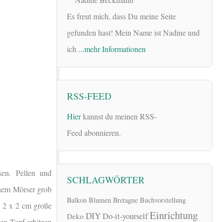
Es freut mich, dass Du meine Seite
gefunden hast! Mein Name ist Nadine und
ich
...mehr Informationen
RSS-FEED
Hier
kannst du meinen RSS-
Feed abonnieren.
sen. Pellen und
SCHLAGWÖRTER
inem Mörser grob
Balkon
Blumen
Bretagne
Buchvorstellung
. 2 x 2 cm große
Einrichtung
DIY
Do-it-yourself
Deko
en Topf erhitzen