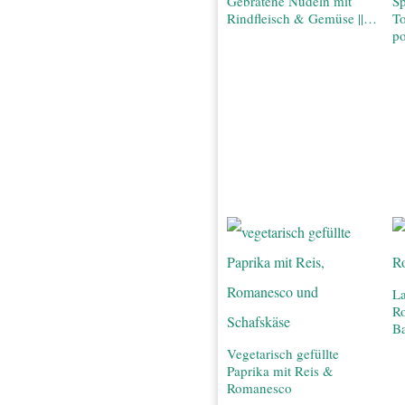
Gebratene Nudeln mit
Sp
Rindfleisch & Gemüse ||…
T
po
La
R
Ba
Vegetarisch gefüllte
Paprika mit Reis &
Romanesco