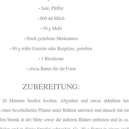
Salz, Pfeffer
•
800 ml Milch
•
50 g Mehl
•
frisch geriebene Muskatnuss
•
80 g reifer Gruyère oder Bergkäse, gerieben
•
1 Biozitrone
•
etwas Butter für die Form
•
ZUBEREITUNG:
. 20 Minuten bissfest kochen. Abgießen und etwas abkühlen las
n einer beschichteten Pfanne unter Rühren anrösten und danach mit e
en Strunk in der Mitte sowie die äußeren Blätter entfernen und in ca
hälen und in dünne Streifen schneiden. Ca. 20 g Butter in einem groß