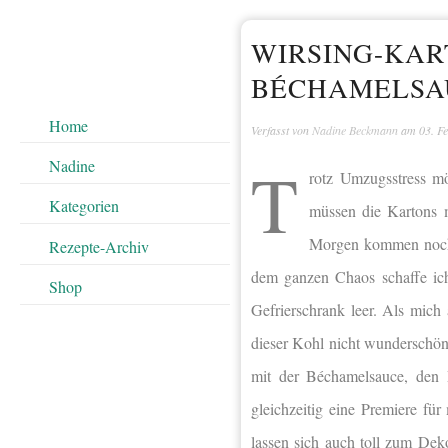
WIRSING-KAR
BÉCHAMELSA
Home
Verfasst von
Nadine Beckmann
am
03. F
T
Nadine
rotz Umzugsstress mö
Kategorien
müssen die Kartons m
Morgen kommen noch d
Rezepte-Archiv
dem ganzen Chaos schaffe ich
Shop
Gefrierschrank leer. Als mich 
dieser Kohl nicht wunderschön
mit der Béchamelsauce, den 
gleichzeitig eine Premiere fü
lassen sich auch toll zum Dek