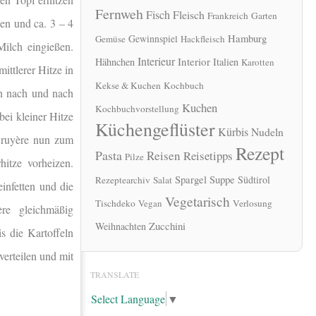
Fernweh
Fisch
Fleisch
Frankreich
Garten
en und ca. 3 – 4
Hamburg
Gewinnspiel
Gemüse
Hackfleisch
ilch eingießen.
Interieur
Interior
Hähnchen
Italien
Karotten
ittlerer Hitze in
Kekse & Kuchen
Kochbuch
n nach und nach
Kuchen
Kochbuchvorstellung
ei kleiner Hitze
Küchengeflüster
Kürbis
Nudeln
Gruyère nun zum
Rezept
Pasta
Reisen
Reisetipps
Pilze
itze vorheizen.
Spargel
Suppe
Südtirol
Rezeptearchiv
Salat
infetten und die
Vegetarisch
Tischdeko
Vegan
Verlosung
ère gleichmäßig
Zucchini
Weihnachten
s die Kartoffeln
verteilen und mit
TRANSLATE
Select Language
▼