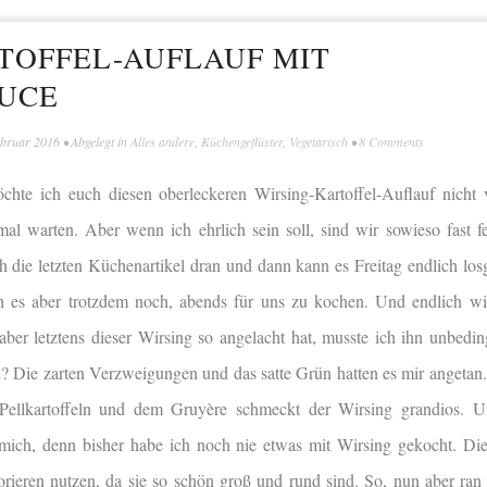
TOFFEL-AUFLAUF MIT
UCE
ebruar 2016
• Abgelegt in
Alles andere
,
Küchengeflüster
,
Vegetarisch
•
8 Comments
chte ich euch diesen oberleckeren Wirsing-Kartoffel-Auflauf nicht 
al warten. Aber wenn ich ehrlich sein soll, sind wir sowieso fast fe
ie letzten Küchenartikel dran und dann kann es Freitag endlich lo
 es aber trotzdem noch, abends für uns zu kochen. Und endlich wi
aber letztens dieser Wirsing so angelacht hat, musste ich ihn unbedin
? Die zarten Verzweigungen und das satte Grün hatten es mir angetan
Pellkartoffeln und dem Gruyère schmeckt der Wirsing grandios. 
r mich, denn bisher habe ich noch nie etwas mit Wirsing gekocht. Die
orieren nutzen, da sie so schön groß und rund sind. So, nun aber ran