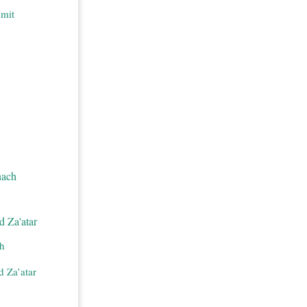
mit
ch
d Za’atar