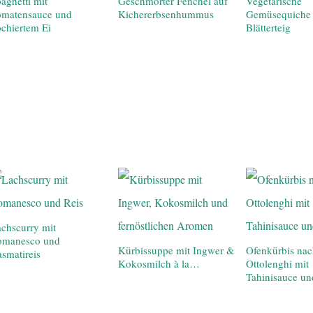
aghetti mit
Geschmorter Fenchel auf
Vegetarische
omatensauce und
Kichererbsenhummus
Gemüsequiche 
chiertem Ei
Blätterteig
chscurry mit
omanesco und
Kürbissuppe mit Ingwer &
Ofenkürbis na
smatireis
Kokosmilch à la…
Ottolenghi mit
Tahinisauce un