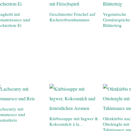
aghetti mit
Geschmorter Fenchel auf
Vegetarische
omatensauce und
Kichererbsenhummus
Gemüsequiche 
chiertem Ei
Blätterteig
chscurry mit
omanesco und
Kürbissuppe mit Ingwer &
Ofenkürbis na
smatireis
Kokosmilch à la…
Ottolenghi mit
Tahinisauce un