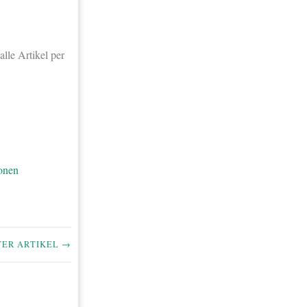
lle Artikel per
onen
TER ARTIKEL →
n