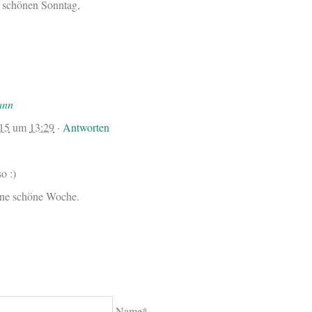
 schönen Sonntag,
ann
015
um
13:29
·
Antworten
o :)
ine schöne Woche.
Name*