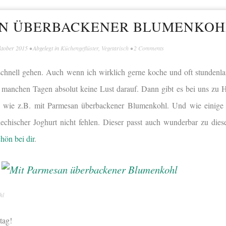
AN ÜBERBACKENER BLUMENKOH
ktober 2015
• Abgelegt in
Küchengeflüster
,
Vegetarisch
•
2 Comments
chnell gehen. Auch wenn ich wirklich gerne koche und oft stundenl
n manchen Tagen absolut keine Lust darauf. Dann gibt es bei uns zu 
e, wie z.B. mit Parmesan überbackener Blumenkohl. Und wie einige
riechischer Joghurt nicht fehlen. Dieser passt auch wunderbar zu di
hön bei dir
.
hl
tag!