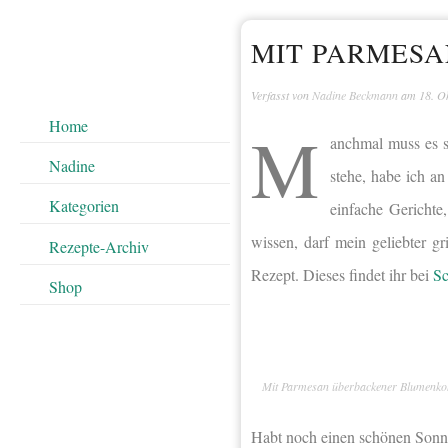
MIT PARMES
Verfasst von
Nadine Beckmann
am
18. O
Home
M
anchmal muss es s
Nadine
stehe, habe ich a
Kategorien
einfache Gericht
wissen, darf mein geliebter g
Rezepte-Archiv
Rezept. Dieses findet ihr bei
Sc
Shop
Mit Parmesan überbackener Blumenko
Habt noch einen schönen Sonn