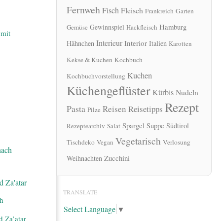
Fernweh
Fisch
Fleisch
Frankreich
Garten
Hamburg
Gewinnspiel
Gemüse
Hackfleisch
mit
Interieur
Interior
Hähnchen
Italien
Karotten
Kekse & Kuchen
Kochbuch
Kuchen
Kochbuchvorstellung
Küchengeflüster
Kürbis
Nudeln
Rezept
Pasta
Reisen
Reisetipps
Pilze
Spargel
Suppe
Südtirol
Rezeptearchiv
Salat
Vegetarisch
Tischdeko
Vegan
Verlosung
Zucchini
Weihnachten
TRANSLATE
ch
Select Language
▼
d Za’atar