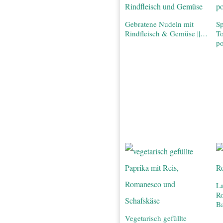
Gebratene Nudeln mit
Sp
Rindfleisch & Gemüse ||…
T
po
La
R
Ba
Vegetarisch gefüllte