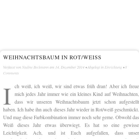
WEIHNACHTSBAUM IN ROT/WEISS
Verfasst von
Nadine Beckmann
am
14. Dezember 2014
• Abgelegt in
Einrichtung
•
8
Comments
I
ch weiß, ich weiß, wir sind etwas früh dran! Aber ich freue
mich jedes Jahr immer wie ein kleines Kind auf Weihnachten,
dass wir unseren Weihnachtsbaum jetzt schon aufgestellt
haben. Ich habe ihn auch dieses Jahr wieder in Rot/weiß geschmückt.
Und mag diese Farbkombination immer noch sehr gerne. Obwohl das
Weiß dieses Jahr etwas überwiegt. Es hat so eine gewisse
Leichtigkeit. Ach, und ist Euch aufgefallen, dass unser