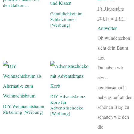
den Balkon…
15. Dezember
Gemütlichkeit im
2014
um
13:41
·
Schlafzimmer
[Werbung]
Antworten
Oh wunderschön
sieht dein Baum
aus.
Da haben wir
etwas
gemeinsam,ich
DIY Adventskranz
liebe es auf all den
Korb für
DIY Weihnachtsbaum
schönen Blog zu
Adventstischdeko
Metallring [Werbung]
[Werbung]
schauen wie den
die