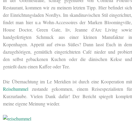
In der Goernestraße, schräg gegenüber von Cornelia Poletto’s
Restaurant, kommen wir zu meinem letzten Tipp. Hier befindet sich
der Einrichtungsladen Nordlys. Im skandinavischen Stil eingerichtet,
findet man hier u.a Wohn-Accessoires der Marken Bloomingville,
House Doctor, Green Gate, liv, Jeanne d’Arc Living sowie
handgefertigten Schmuck aus einer kleinen Manufaktur in
Kopenhagen. Appetit auf etwas Süßes? Dann lasst Euch in dem
dazugehörigen, gemütlich eingerichteten Café nieder und probiert
den selbst gebackenen Kuchen oder die dänischen Kekse und
genießt dazu einen Kaffee oder Tee.
Die Übernachtung im Le Meridien ist durch eine Kooperation mit
Reisehummel
zustande gekommen, einem Reisespezialisten für
Kurzurlaube. Vielen Dank dafür! Der Bericht spiegelt komplett
meine eigene Meinung wieder.