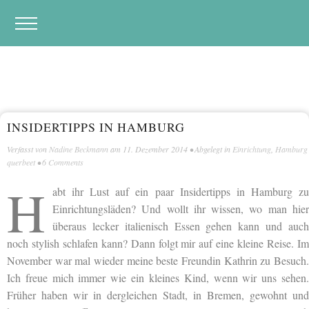
INSIDERTIPPS IN HAMBURG
Verfasst von
Nadine Beckmann
am
11. Dezember 2014
• Abgelegt in
Einrichtung
,
Hamburg
querbeet
•
6 Comments
H
abt ihr Lust auf ein paar Insidertipps in Hamburg zu
Einrichtungsläden? Und wollt ihr wissen, wo man hier
überaus lecker italienisch Essen gehen kann und auch
noch stylish schlafen kann? Dann folgt mir auf eine kleine Reise. Im
November war mal wieder meine beste Freundin Kathrin zu Besuch.
Ich freue mich immer wie ein kleines Kind, wenn wir uns sehen.
Früher haben wir in dergleichen Stadt, in Bremen, gewohnt und