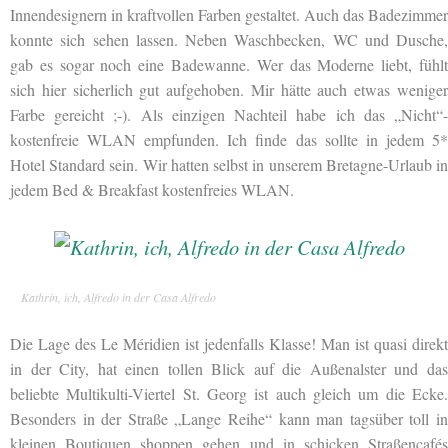
Innendesignern in kraftvollen Farben gestaltet. Auch das Badezimmer
konnte sich sehen lassen. Neben Waschbecken, WC und Dusche,
gab es sogar noch eine Badewanne. Wer das Moderne liebt, fühlt
sich hier sicherlich gut aufgehoben. Mir hätte auch etwas weniger
Farbe gereicht ;-). Als einzigen Nachteil habe ich das „Nicht“-
kostenfreie WLAN empfunden. Ich finde das sollte in jedem 5*
Hotel Standard sein. Wir hatten selbst in unserem Bretagne-Urlaub in
jedem Bed & Breakfast kostenfreies WLAN.
Kathrin, ich, Alfredo in der Casa Alfredo
Die Lage des Le Méridien ist jedenfalls Klasse! Man ist quasi direkt
in der City, hat einen tollen Blick auf die Außenalster und das
beliebte Multikulti-Viertel St. Georg ist auch gleich um die Ecke.
Besonders in der Straße „Lange Reihe“ kann man tagsüber toll in
kleinen Boutiquen shoppen gehen und in schicken Straßencafés