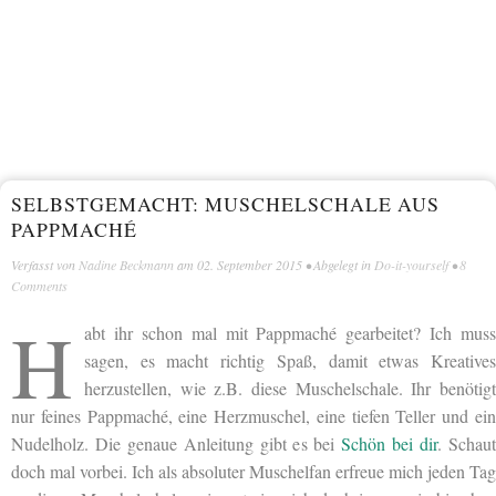
SELBSTGEMACHT: MUSCHELSCHALE AUS
PAPPMACHÉ
Verfasst von
Nadine Beckmann
am
02. September 2015
• Abgelegt in
Do-it-yourself
•
8
Comments
H
abt ihr schon mal mit Pappmaché gearbeitet? Ich muss
sagen, es macht richtig Spaß, damit etwas Kreatives
herzustellen, wie z.B. diese Muschelschale. Ihr benötigt
nur feines Pappmaché, eine Herzmuschel, eine tiefen Teller und ein
Nudelholz. Die genaue Anleitung gibt es bei
Schön bei dir
. Schau
doch mal vorbei. Ich als absoluter Muschelfan erfreue mich jeden Tag