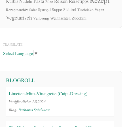
Rezept
Pasta
Reisen
Reisetipps
Kürbis
Nudeln
Pilze
Spargel
Suppe
Südtirol
Rezeptearchiv
Salat
Tischdeko
Vegan
Vegetarisch
Zucchini
Weihnachten
Verlosung
TRANSLATE
Select Language
▼
BLOGROLL
Limetten-Minz-Vinaigrette (Caipi-Dressing)
Veröffentlicht: 1.8.2026
Blog:
Barbaras Spielwiese