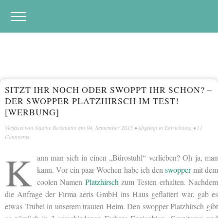
SITZT IHR NOCH ODER SWOPPT IHR SCHON? –
DER SWOPPER PLATZHIRSCH IM TEST!
[WERBUNG]
Verfasst von
Nadine Beckmann
am
04. September 2015
• Abgelegt in
Einrichtung
•
11
Comments
K
ann man sich in einen „Bürostuhl“ verlieben? Oh ja, man
kann. Vor ein paar Wochen habe ich den
swopper
mit de
coolen Namen
Platzhirsch
zum Testen erhalten. Nachde
die Anfrage der Firma aeris GmbH ins Haus geflattert war, gab es
etwas Trubel in unserem trauten Heim. Den swopper Platzhirsch gibt