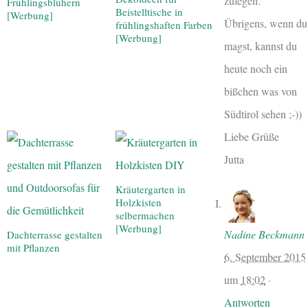
zulegen.
Frühlingsblühern
Beistelltische in
[Werbung]
Übrigens, wenn du
frühlingshaften Farben
[Werbung]
magst, kannst du
heute noch ein
bißchen was von
Südtirol sehen ;-))
Liebe Grüße
Jutta
Kräutergarten in
Holzkisten
selbermachen
[Werbung]
Nadine Beckmann
Dachterrasse gestalten
mit Pflanzen
6. September 2015
um
18:02
·
Antworten