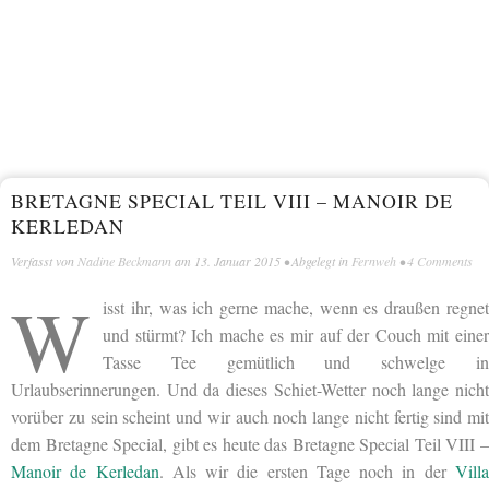
BRETAGNE SPECIAL TEIL VIII – MANOIR DE
KERLEDAN
Verfasst von
Nadine Beckmann
am
13. Januar 2015
• Abgelegt in
Fernweh
•
4 Comments
W
isst ihr, was ich gerne mache, wenn es draußen regnet
und stürmt? Ich mache es mir auf der Couch mit einer
Tasse Tee gemütlich und schwelge in
Urlaubserinnerungen. Und da dieses Schiet-Wetter noch lange nicht
vorüber zu sein scheint und wir auch noch lange nicht fertig sind mit
dem Bretagne Special, gibt es heute das Bretagne Special Teil VIII –
Manoir de Kerledan
. Als wir die ersten Tage noch in der
Vill