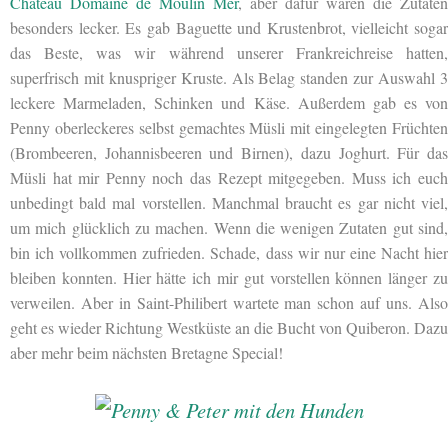
Château Domaine de Moulin Mer
, aber dafür waren die Zutaten
besonders lecker. Es gab Baguette und Krustenbrot, vielleicht sogar
das Beste, was wir während unserer Frankreichreise hatten,
superfrisch mit knuspriger Kruste. Als Belag standen zur Auswahl 3
leckere Marmeladen, Schinken und Käse. Außerdem gab es von
Penny oberleckeres selbst gemachtes Müsli mit eingelegten Früchten
(Brombeeren, Johannisbeeren und Birnen), dazu Joghurt. Für das
Müsli hat mir Penny noch das Rezept mitgegeben. Muss ich euch
unbedingt bald mal vorstellen. Manchmal braucht es gar nicht viel,
um mich glücklich zu machen. Wenn die wenigen Zutaten gut sind,
bin ich vollkommen zufrieden. Schade, dass wir nur eine Nacht hier
bleiben konnten. Hier hätte ich mir gut vorstellen können länger zu
verweilen. Aber in Saint-Philibert wartete man schon auf uns. Also
geht es wieder Richtung Westküste an die Bucht von Quiberon. Dazu
aber mehr beim nächsten Bretagne Special!