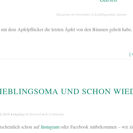
n
Nussernte im November in Lieblingsomas Garten
 mit dem Apfelpflücker die letzten Äpfel von den Bäumen geholt hab
{
LIEBLINGSOMA UND SCHON WIE
li 2016
• Abgelegt in
Fernweh
•
30 Comments
rscheinlich schon auf
Instagram
oder Facebook mitbekommen – wir zi