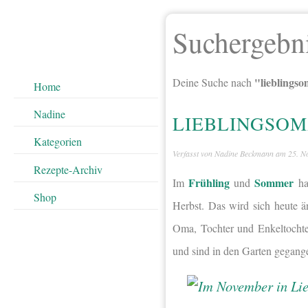
Suchergebn
"lieblings
Deine Suche nach
Home
Nadine
LIEBLINGSOM
Kategorien
Verfasst von
Nadine Beckmann
am
25. N
Rezepte-Archiv
Frühling
Sommer
Im
und
ha
Shop
Herbst. Das wird sich heute 
Oma, Tochter und Enkeltochte
und sind in den Garten gegange