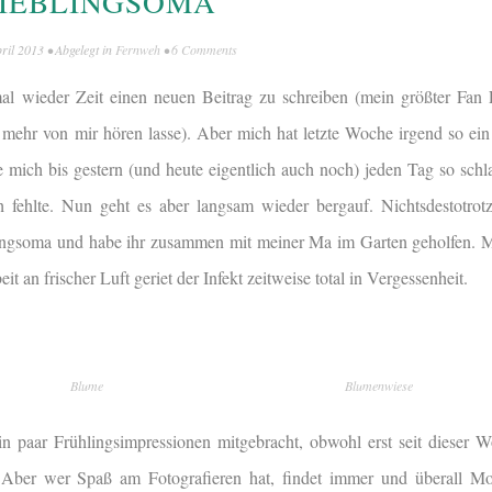
LIEBLINGSOMA
pril 2013
• Abgelegt in
Fernweh
•
6 Comments
al wieder Zeit einen neuen Beitrag zu schreiben (mein größter Fan 
ts mehr von mir hören lasse). Aber mich hat letzte Woche irgend so ein
te mich bis gestern (und heute eigentlich auch noch) jeden Tag so schl
fehlte. Nun geht es aber langsam wieder bergauf. Nichtsdestotrotz
ngsoma und habe ihr zusammen mit meiner Ma im Garten geholfen. M
it an frischer Luft geriet der Infekt zeitweise total in Vergessenheit.
Blume
Blumenwiese
in paar Frühlingsimpressionen mitgebracht, obwohl erst seit dieser
. Aber wer Spaß am Fotografieren hat, findet immer und überall Mot