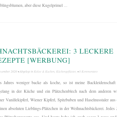
eblingsblumen, aber diese Kugelprimel
…
HNACHTSBÄCKEREI: 3 LECKERE
EZEPTE [WERBUNG]
ezember 2020
• Abgelegt in
Kekse & Kuchen
,
Küchengeflüster
, •
0 Kommentare
 Jahres weniger backe als koche, so ist meine Backleidenschaft 
gelang in der Küche und ein Plätzchenblech nach dem anderen w
er Vanillekipferl, Wiener Kipferl, Spitzbuben und Haselnusstaler aus
nen absoluten Lieblings-Plätzchen in der Weihnachtsbäckerei. Jedes J
eue Plätzchenrezepte aus. Und heute habe ich euch sogar 3 neue und