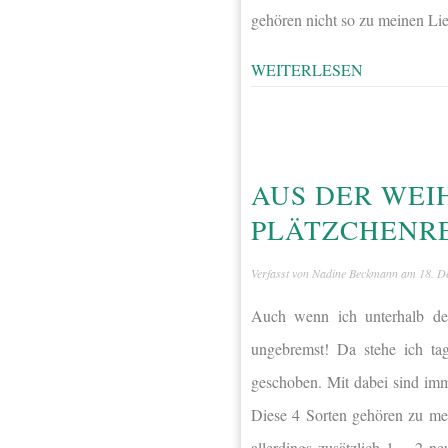
gehören nicht so zu meinen Li
WEITERLESEN
AUS DER WEI
PLÄTZCHENR
Verfasst von
Nadine Beckmann
am
18. D
Auch wenn ich unterhalb des
ungebremst! Da stehe ich ta
geschoben. Mit dabei sind imm
Diese 4 Sorten gehören zu mei
allerdings zusätzlich 1 – 2 n