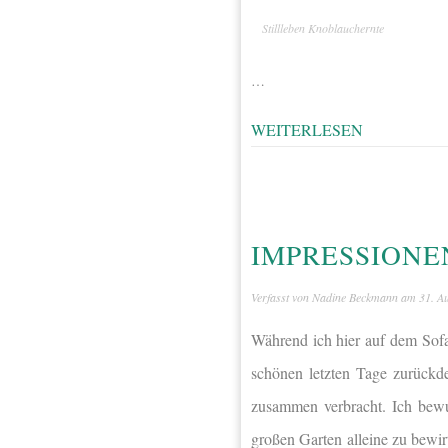
Stillleben Knoblauchernte
…
WEITERLESEN
IMPRESSIONE
Verfasst von
Nadine Beckmann
am
31. A
Während ich hier auf dem Sof
schönen letzten Tage zurück
zusammen verbracht. Ich bewu
großen Garten alleine zu bewir