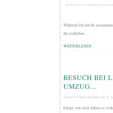
Im November in Lieblingsomas Garte
Während ich mit ihr zusammen
die restlichen
…
WEITERLESEN
BESUCH BEI 
UMZUG…
Verfasst von
Nadine Beckmann
am
12. Ju
Einige von euch haben es wah