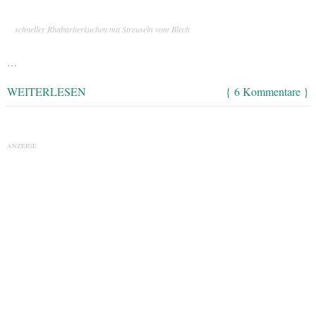
schneller Rhabarberkuchen mit Streuseln vom Blech
…
WEITERLESEN
{ 6 Kommentare }
ANZEIGE