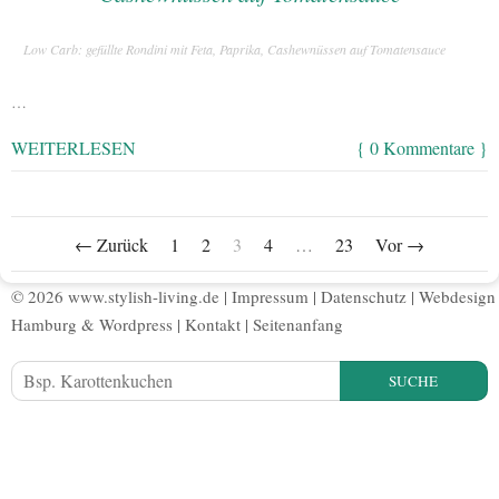
Low Carb: gefüllte Rondini mit Feta, Paprika, Cashewnüssen auf Tomatensauce
…
WEITERLESEN
{ 0 Kommentare }
← Zurück
1
2
3
4
…
23
Vor →
© 2026 www.stylish-living.de |
Impressum
|
Datenschutz
|
Webdesign
Hamburg
&
Wordpress
|
Kontakt
|
Seitenanfang
SUCHE