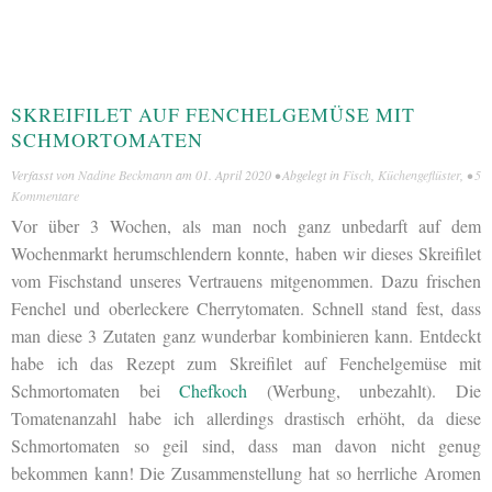
SKREIFILET AUF FENCHELGEMÜSE MIT
SCHMORTOMATEN
Verfasst von
Nadine Beckmann
am
01. April 2020
• Abgelegt in
Fisch
,
Küchengeflüster
, •
5
Kommentare
Vor über 3 Wochen, als man noch ganz unbedarft auf dem
Wochenmarkt herumschlendern konnte, haben wir dieses Skreifilet
vom Fischstand unseres Vertrauens mitgenommen. Dazu frischen
Fenchel und oberleckere Cherrytomaten. Schnell stand fest, dass
man diese 3 Zutaten ganz wunderbar kombinieren kann. Entdeckt
habe ich das Rezept zum Skreifilet auf Fenchelgemüse mit
Schmortomaten bei
Chefkoch
(Werbung, unbezahlt). Die
Tomatenanzahl habe ich allerdings drastisch erhöht, da diese
Schmortomaten so geil sind, dass man davon nicht genug
bekommen kann! Die Zusammenstellung hat so herrliche Aromen