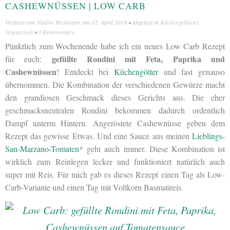
CASHEWNÜSSEN | LOW CARB
Verfasst von
Nadine Beckmann
am
12. April 2019
• Abgelegt in
Küchengeflüster
,
Vegetarisch
•
0 Kommentare
Pünktlich zum Wochenende habe ich ein neues Low Carb Rezept
gefüllte Rondini mit Feta, Paprika und
für euch:
Cashewnüssen
! Entdeckt bei
Küchengötter
und fast genauso
übernommen. Die Kombination der verschiedenen Gewürze macht
den grandiosen Geschmack dieses Gerichts aus. Die eher
geschmacksneutralen Rondini bekommen dadurch ordentlich
Dampf unterm Hintern. Angeröstete Cashewnüsse geben dem
Rezept das gewisse Etwas. Und eine Sauce aus meinen
Lieblings-
San-Marzano-Tomaten
* geht auch immer. Diese Kombination ist
wirklich zum Reinlegen lecker und funktioniert natürlich auch
super mit Reis. Für mich gab es dieses Rezept einen Tag als Low-
Carb-Variante und einen Tag mit Vollkorn Basmatireis.