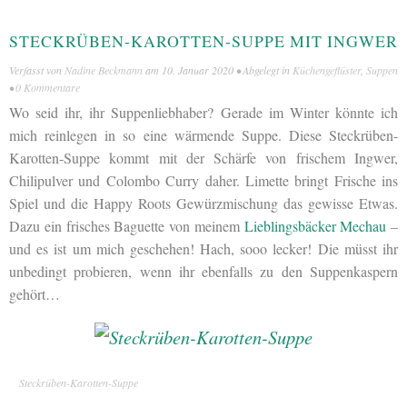
STECKRÜBEN-KAROTTEN-SUPPE MIT INGWER
Verfasst von
Nadine Beckmann
am
10. Januar 2020
• Abgelegt in
Küchengeflüster
,
Suppen
•
0 Kommentare
Wo seid ihr, ihr Suppenliebhaber? Gerade im Winter könnte ich
mich reinlegen in so eine wärmende Suppe. Diese Steckrüben-
Karotten-Suppe kommt mit der Schärfe von frischem Ingwer,
Chilipulver und Colombo Curry daher. Limette bringt Frische ins
Spiel und die Happy Roots Gewürzmischung das gewisse Etwas.
Dazu ein frisches Baguette von meinem
Lieblingsbäcker Mechau
–
und es ist um mich geschehen! Hach, sooo lecker! Die müsst ihr
unbedingt probieren, wenn ihr ebenfalls zu den Suppenkaspern
gehört…
Steckrüben-Karotten-Suppe