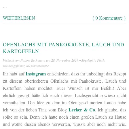
…
WEITERLESEN
{ 0 Kommentare }
OFENLACHS MIT PANKOKRUSTE, LAUCH UND
KARTOFFELN
Verfasst von
Nadine Beckmann
am
28. November 2019
• Abgelegt in
Fisch
,
Küchengeflüster
, •
0 Kommentare
Instagram
Ihr habt auf
entschieden, dass ihr unbedingt das Rezept
zu diesem oberleckeren Ofenlachs mit Pankokruste, Lauch und
Kartoffeln haben möchtet. Euer Wunsch ist mir Befehl! Aber
ehrlich gesagt hätte ich euch dieses Lachsgericht sowieso nicht
vorenthalten. Die Idee zu dem im Ofen geschmorten Lauch habe
Lecker & Co
ich von der lieben Tina vom Blog
. Ich glaube, das
sollte so sein. Denn ich hatte noch einen großen Lauch zu Hause
und wollte diesen abends verwerten, wusste aber noch nicht wie.