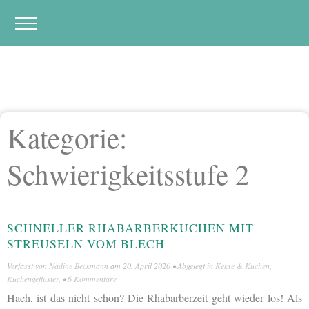
Kategorie:
Schwierigkeitsstufe 2
SCHNELLER RHABARBERKUCHEN MIT
STREUSELN VOM BLECH
Verfasst von
Nadine Beckmann
am
20. April 2020
• Abgelegt in
Kekse & Kuchen
,
Küchengeflüster
, •
6 Kommentare
Hach, ist das nicht schön? Die Rhabarberzeit geht wieder los! Als