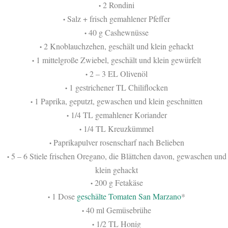
2 Rondini
•
Salz + frisch gemahlener Pfeffer
•
40 g Cashewnüsse
•
2 Knoblauchzehen, geschält und klein gehackt
•
1 mittelgroße Zwiebel, geschält und klein gewürfelt
•
2 – 3 EL Olivenöl
•
1 gestrichener TL Chiliflocken
•
1 Paprika, geputzt, gewaschen und klein geschnitten
•
1/4 TL gemahlener Koriander
•
1/4 TL Kreuzkümmel
•
Paprikapulver rosenscharf nach Belieben
•
5 – 6 Stiele frischen Oregano, die Blättchen davon, gewaschen und
•
klein gehackt
200 g Fetakäse
•
1 Dose
geschälte Tomaten San Marzano
*
•
40 ml Gemüsebrühe
•
1/2 TL Honig
•