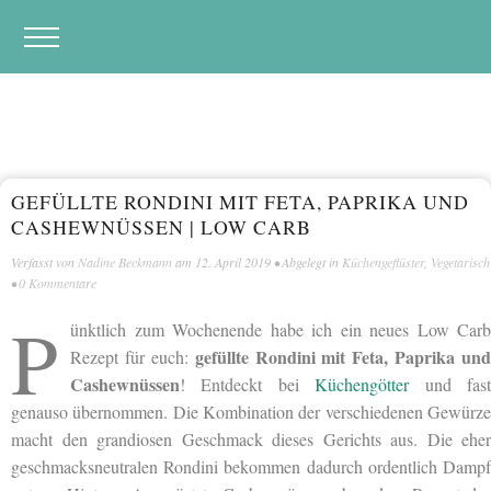
GEFÜLLTE RONDINI MIT FETA, PAPRIKA UND
CASHEWNÜSSEN | LOW CARB
Verfasst von
Nadine Beckmann
am
12. April 2019
• Abgelegt in
Küchengeflüster
,
Vegetarisch
•
0 Kommentare
P
ünktlich zum Wochenende habe ich ein neues Low Carb
gefüllte Rondini mit Feta, Paprika und
Rezept für euch:
Cashewnüssen
! Entdeckt bei
Küchengötter
und fas
genauso übernommen. Die Kombination der verschiedenen Gewürze
macht den grandiosen Geschmack dieses Gerichts aus. Die eher
geschmacksneutralen Rondini bekommen dadurch ordentlich Dampf