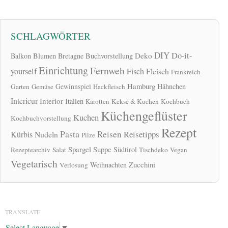
SCHLAGWÖRTER
DIY
Do-it-
Deko
Balkon
Blumen
Bretagne
Buchvorstellung
Einrichtung
Fernweh
yourself
Fisch
Fleisch
Frankreich
Hamburg
Gewinnspiel
Hähnchen
Garten
Gemüse
Hackfleisch
Interieur
Interior
Italien
Karotten
Kekse & Kuchen
Kochbuch
Küchengeflüster
Kuchen
Kochbuchvorstellung
Rezept
Pasta
Reisen
Reisetipps
Kürbis
Nudeln
Pilze
Spargel
Suppe
Südtirol
Rezeptearchiv
Salat
Tischdeko
Vegan
Vegetarisch
Zucchini
Weihnachten
Verlosung
TRANSLATE
Select Language
▼