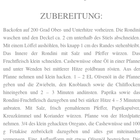
ZUBEREITUNG:
Backofen auf 200 Grad Ober- und Unterhitze vorheizen. Die Rondini
waschen und den Deckel ca. 2 cm unterhalb des Stiels abschneiden.
Mit einem Löffel aushöhlen, bis knapp 1 cm des Randes stehenbleibt.
Das Innere der Rondini mit Salz und Pfeffer würzen. Das
Fruchtfleisch klein schneiden. Cashewnüsse ohne Öl in einer Pfanne
und unter Wenden bei mittlerer Hitze goldbraun rösten. Aus der
Pfanne nehmen und klein hacken. 1 – 2 EL Olivenöl in die Pfanne
geben und die Zwiebeln, den Knoblauch sowie die Chiliflocken
hineingeben und 2 – 3 Minuten andünsten. Paprika sowie das
Rondini-Fruchtfleisch dazugeben und bei stärker Hitze 4 – 5 Minuten
anbraten. Mit Salz, frisch gemahlenem Pfeffer, Paprikapulver,
Kreuzkümmel und Koriander würzen. Pfanne von der Herdplatte
nehmen. 3/4 des klein gehackten Oregano, die Cashewnüsse und 100
g Fetakäse zerbröckelt dazugeben und alles gut miteinander
vermengen. Eine Auflaufform mit etwas Olivenöl bestreichen. Die