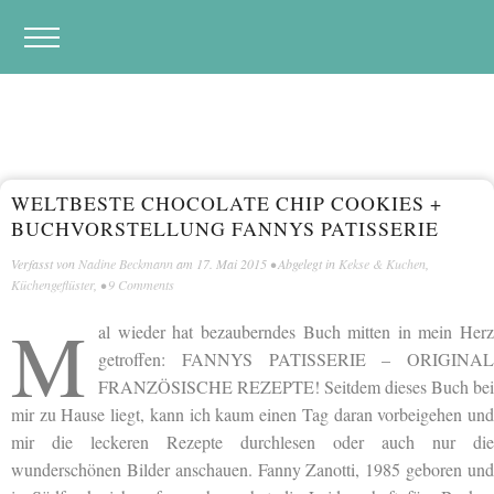
WELTBESTE CHOCOLATE CHIP COOKIES +
BUCHVORSTELLUNG FANNYS PATISSERIE
Verfasst von
Nadine Beckmann
am
17. Mai 2015
• Abgelegt in
Kekse & Kuchen
,
Küchengeflüster
, •
9 Comments
M
al wieder hat bezauberndes Buch mitten in mein Herz
getroffen: FANNYS PATISSERIE – ORIGINAL
FRANZÖSISCHE REZEPTE! Seitdem dieses Buch bei
mir zu Hause liegt, kann ich kaum einen Tag daran vorbeigehen und
mir die leckeren Rezepte durchlesen oder auch nur die
wunderschönen Bilder anschauen. Fanny Zanotti, 1985 geboren und