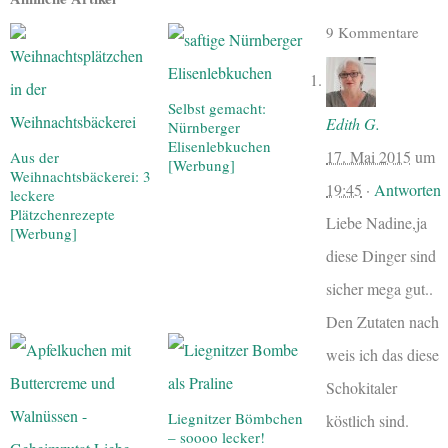
9 Kommentare
Selbst gemacht:
Edith G.
Nürnberger
Elisenlebkuchen
17. Mai 2015
um
Aus der
[Werbung]
Weihnachtsbäckerei: 3
19:45
·
Antworten
leckere
Plätzchenrezepte
Liebe Nadine,ja
[Werbung]
diese Dinger sind
sicher mega gut..
Den Zutaten nach
weis ich das diese
Schokitaler
Liegnitzer Bömbchen
köstlich sind.
– soooo lecker!