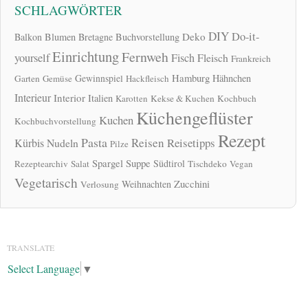
SCHLAGWÖRTER
DIY
Do-it-
Deko
Balkon
Blumen
Bretagne
Buchvorstellung
Einrichtung
Fernweh
yourself
Fisch
Fleisch
Frankreich
Hamburg
Gewinnspiel
Hähnchen
Garten
Gemüse
Hackfleisch
Interieur
Interior
Italien
Karotten
Kekse & Kuchen
Kochbuch
Küchengeflüster
Kuchen
Kochbuchvorstellung
Rezept
Pasta
Reisen
Reisetipps
Kürbis
Nudeln
Pilze
Spargel
Suppe
Südtirol
Rezeptearchiv
Salat
Tischdeko
Vegan
Vegetarisch
Zucchini
Weihnachten
Verlosung
TRANSLATE
Select Language
▼