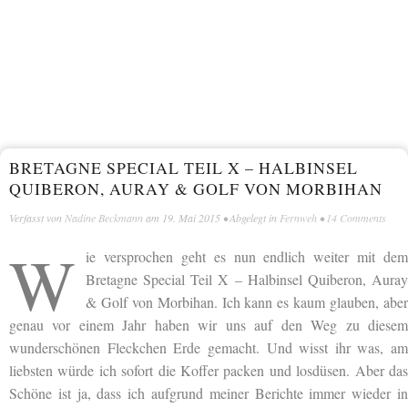
BRETAGNE SPECIAL TEIL X – HALBINSEL
QUIBERON, AURAY & GOLF VON MORBIHAN
Verfasst von
Nadine Beckmann
am
19. Mai 2015
• Abgelegt in
Fernweh
•
14 Comments
W
ie versprochen geht es nun endlich weiter mit dem
Bretagne Special Teil X – Halbinsel Quiberon, Auray
& Golf von Morbihan. Ich kann es kaum glauben, aber
genau vor einem Jahr haben wir uns auf den Weg zu diesem
wunderschönen Fleckchen Erde gemacht. Und wisst ihr was, am
liebsten würde ich sofort die Koffer packen und losdüsen. Aber das
Schöne ist ja, dass ich aufgrund meiner Berichte immer wieder in