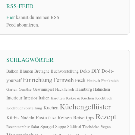
RSS-FEED
Hier
kannst du meinen RSS-
Feed abonnieren.
SCHLAGWÖRTER
DIY
Do-it-
Deko
Balkon
Blumen
Bretagne
Buchvorstellung
Einrichtung
Fernweh
yourself
Fisch
Fleisch
Frankreich
Hamburg
Gewinnspiel
Hähnchen
Garten
Gemüse
Hackfleisch
Interieur
Interior
Italien
Karotten
Kekse & Kuchen
Kochbuch
Küchengeflüster
Kuchen
Kochbuchvorstellung
Rezept
Pasta
Reisen
Reisetipps
Kürbis
Nudeln
Pilze
Spargel
Suppe
Südtirol
Rezeptearchiv
Salat
Tischdeko
Vegan
Vegetarisch