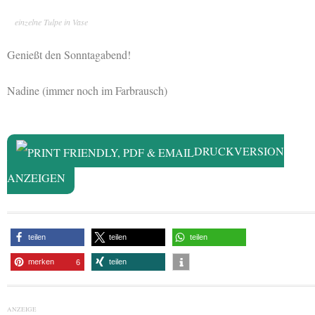
einzelne Tulpe in Vase
Genießt den Sonntagabend!
Nadine (immer noch im Farbrausch)
DRUCKVERSION
ANZEIGEN
teilen
teilen
teilen
merken
teilen
6
ANZEIGE