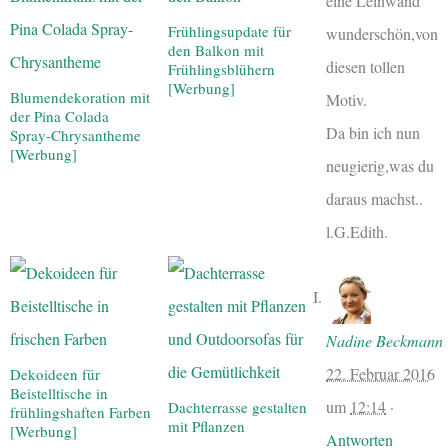
eine Leinwand
Frühlingsupdate für
wunderschön,von
den Balkon mit
diesen tollen
Frühlingsblühern
[Werbung]
Blumendekoration mit
Motiv.
der Pina Colada
Da bin ich nun
Spray-Chrysantheme
[Werbung]
neugierig,was du
daraus machst..
l.G.Edith.
Nadine Beckmann
22. Februar 2016
Dekoideen für
Beistelltische in
um
12:14
·
Dachterrasse gestalten
frühlingshaften Farben
mit Pflanzen
[Werbung]
Antworten