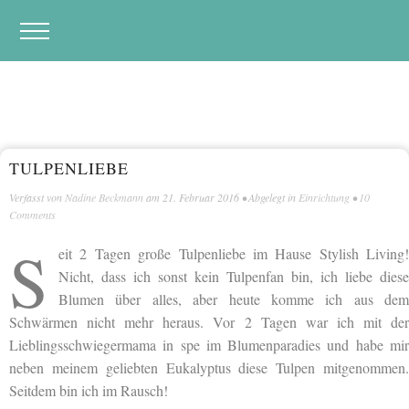
TULPENLIEBE
Verfasst von
Nadine Beckmann
am
21. Februar 2016
• Abgelegt in
Einrichtung
•
10
Comments
S
eit 2 Tagen große Tulpenliebe im Hause Stylish Living!
Nicht, dass ich sonst kein Tulpenfan bin, ich liebe diese
Blumen über alles, aber heute komme ich aus dem
Schwärmen nicht mehr heraus. Vor 2 Tagen war ich mit der
Lieblingsschwiegermama in spe im Blumenparadies und habe mir
neben meinem geliebten Eukalyptus diese Tulpen mitgenommen.
Seitdem bin ich im Rausch!