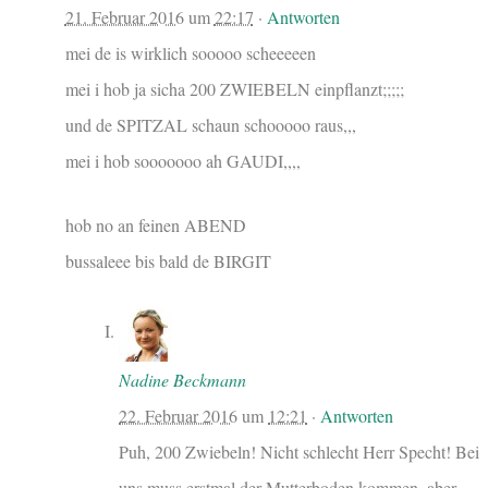
21. Februar 2016
um
22:17
·
Antworten
mei de is wirklich sooooo scheeeeen
mei i hob ja sicha 200 ZWIEBELN einpflanzt;;;;;
und de SPITZAL schaun schooooo raus,,,
mei i hob sooooooo ah GAUDI,,,,
hob no an feinen ABEND
bussaleee bis bald de BIRGIT
Nadine Beckmann
22. Februar 2016
um
12:21
·
Antworten
Puh, 200 Zwiebeln! Nicht schlecht Herr Specht! Bei
uns muss erstmal der Mutterboden kommen, aber