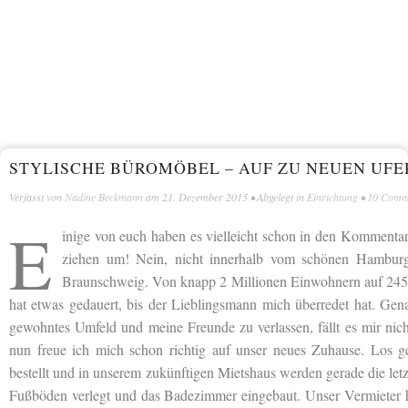
STYLISCHE BÜROMÖBEL – AUF ZU NEUEN UFE
Verfasst von
Nadine Beckmann
am
21. Dezember 2015
• Abgelegt in
Einrichtung
•
10 Comm
E
inige von euch haben es vielleicht schon in den Komment
ziehen um! Nein, nicht innerhalb vom schönen Hamburg
Braunschweig. Von knapp 2 Millionen Einwohnern auf 245.
hat etwas gedauert, bis der Lieblingsmann mich überredet hat. Gen
gewohntes Umfeld und meine Freunde zu verlassen, fällt es mir nich
nun freue ich mich schon richtig auf unser neues Zuhause. Los 
bestellt und in unserem zukünftigen Mietshaus werden gerade die let
Fußböden verlegt und das Badezimmer eingebaut. Unser Vermieter h