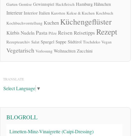
Hamburg
Gewinnspiel
Hähnchen
Garten
Gemüse
Hackfleisch
Interieur
Interior
Italien
Karotten
Kekse & Kuchen
Kochbuch
Küchengeflüster
Kuchen
Kochbuchvorstellung
Rezept
Pasta
Reisen
Reisetipps
Kürbis
Nudeln
Pilze
Spargel
Suppe
Südtirol
Rezeptearchiv
Salat
Tischdeko
Vegan
Vegetarisch
Zucchini
Weihnachten
Verlosung
TRANSLATE
Select Language
▼
BLOGROLL
Limetten-Minz-Vinaigrette (Caipi-Dressing)