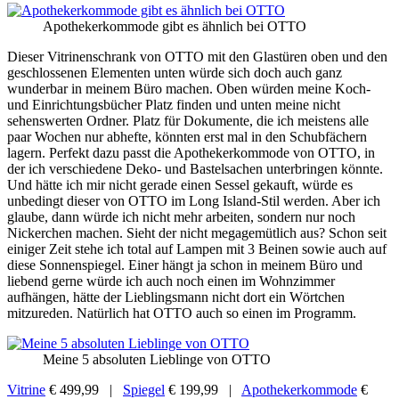
Apothekerkommode gibt es ähnlich bei OTTO
Dieser Vitrinenschrank von OTTO mit den Glastüren oben und den
geschlossenen Elementen unten würde sich doch auch ganz
wunderbar in meinem Büro machen. Oben würden meine Koch-
und Einrichtungsbücher Platz finden und unten meine nicht
sehenswerten Ordner. Platz für Dokumente, die ich meistens alle
paar Wochen nur abhefte, könnten erst mal in den Schubfächern
lagern. Perfekt dazu passt die Apothekerkommode von OTTO, in
der ich verschiedene Deko- und Bastelsachen unterbringen könnte.
Und hätte ich mir nicht gerade einen Sessel gekauft, würde es
unbedingt dieser von OTTO im Long Island-Stil werden. Aber ich
glaube, dann würde ich nicht mehr arbeiten, sondern nur noch
Nickerchen machen. Sieht der nicht megagemütlich aus? Schon seit
einiger Zeit stehe ich total auf Lampen mit 3 Beinen sowie auch auf
diese Sonnenspiegel. Einer hängt ja schon in meinem Büro und
liebend gerne würde ich auch noch einen im Wohnzimmer
aufhängen, hätte der Lieblingsmann nicht dort ein Wörtchen
mitzureden. Natürlich hat OTTO auch so einen im Programm.
Meine 5 absoluten Lieblinge von OTTO
Vitrine
€ 499,99 |
Spiegel
€ 199,99 |
Apothekerkommode
€