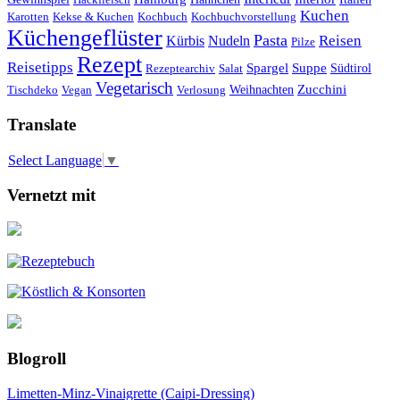
Kuchen
Karotten
Kekse & Kuchen
Kochbuch
Kochbuchvorstellung
Küchengeflüster
Pasta
Reisen
Kürbis
Nudeln
Pilze
Rezept
Reisetipps
Spargel
Suppe
Südtirol
Rezeptearchiv
Salat
Vegetarisch
Weihnachten
Zucchini
Tischdeko
Vegan
Verlosung
Translate
Select Language
▼
Vernetzt mit
Blogroll
Limetten-Minz-Vinaigrette (Caipi-Dressing)