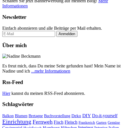
Schalten Sie jetzt Bannerwerbung auf meinem Blog!
Mehr
Informationen
Newsletter
Einfach abonnieren und alle Beiträge per Mail erhalten.
Über mich
Es freut mich, dass Du meine Seite gefunden hast! Mein Name ist
Nadine und ich
...mehr Informationen
Rss-Feed
Hier
kannst du meinen RSS-Feed abonnieren.
Schlagwörter
DIY
Do-it-yourself
Deko
Balkon
Blumen
Bretagne
Buchvorstellung
Einrichtung
Fernweh
Fisch
Fleisch
Frankreich
Garten
Gemüse
Interieur
Hamburg
Hähnchen
Interior
Italien
Gewinnspiel
Hackfleisch