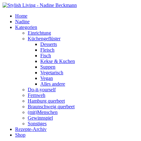
Home
Nadine
Kategorien
Einrichtung
Küchengeflüster
Desserts
Fleisch
Fisch
Kekse & Kuchen
Suppen
Vegetarisch
Vegan
Alles andere
Do-it-yourself
Fernweh
Hamburg querbeet
Braunschweig querbeet
(mit)Menschen
Gewinnspiel
Sonstiges
Rezepte-Archiv
Shop