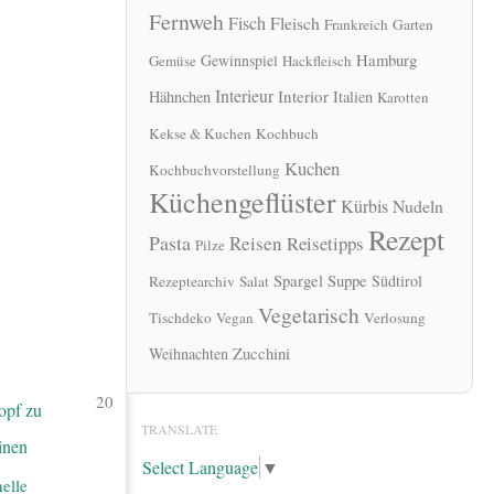
Fernweh
Fisch
Fleisch
Frankreich
Garten
Hamburg
Gewinnspiel
Gemüse
Hackfleisch
Interieur
Interior
Hähnchen
Italien
Karotten
Kekse & Kuchen
Kochbuch
Kuchen
Kochbuchvorstellung
Küchengeflüster
Kürbis
Nudeln
Rezept
Pasta
Reisen
Reisetipps
Pilze
Spargel
Suppe
Südtirol
Rezeptearchiv
Salat
Vegetarisch
Tischdeko
Vegan
Verlosung
Zucchini
Weihnachten
20
TRANSLATE
Select Language
▼
elle