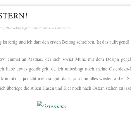
STERN!
ärz 2013
• Abgelegt in
Einrichtung
•
20 Comments
g ist fertig und ich darf den ersten Beitrag schreiben. Ist das aufregend!
erst einmal an Mattias, der sich soviel Mühe mit dem Design gege
 Ich habe etwas gedrängelt, da ich unbedingt noch meine Osterdeko-
kommt das ja nicht mehr so gut, da ist ja schon alles wieder vorbei. S
ich überlege die süßen Hasen und Eier noch nach Ostern stehen zu lass