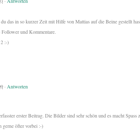
03
·
Antworten
 du das in so kurzer Zeit mit Hilfe von Mattias auf die Beine gestellt has
le Follower und Kommentare.
2 :-)
09
·
Antworten
erfasster erster Beitrag. Die Bilder sind sehr schön und es macht Spass 
h gerne öfter vorbei :-)