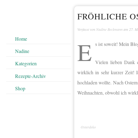
FRÖHLICHE O
Verfasst von
Nadine Beckmann
am
27. M
Home
E
s ist soweit! Mein Blo
Nadine
Vielen lieben Dank 
Kategorien
wirklich in sehr kurzer Zeit!
Rezepte-Archiv
hochladen wollte. Nach Ostern 
Shop
Weihnachten, obwohl ich wirkl
Osterdeko