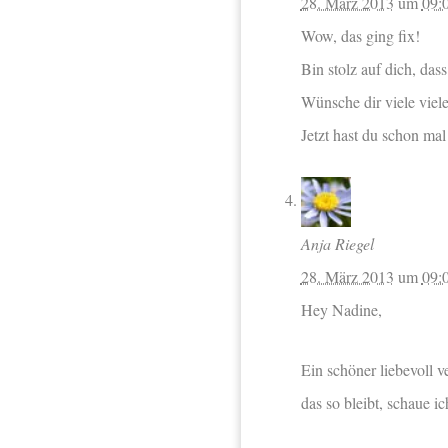
28. März 2013
um
09:
Wow, das ging fix!
Bin stolz auf dich, dass
Wünsche dir viele vie
Jetzt hast du schon mal 
Anja Riegel
28. März 2013
um
09:
Hey Nadine,
Ein schöner liebevoll v
das so bleibt, schaue ic