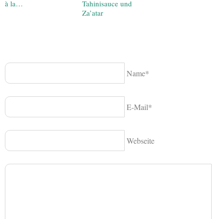
à la…
Tahinisauce und
Za’atar
Name*
E-Mail*
Webseite