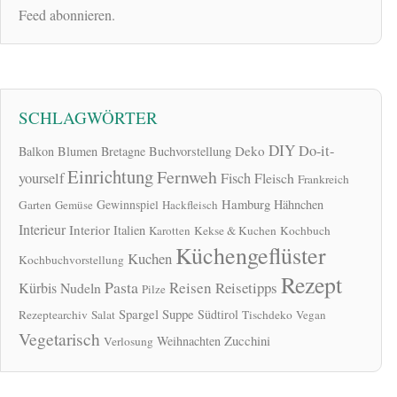
Feed abonnieren.
SCHLAGWÖRTER
DIY
Do-it-
Deko
Balkon
Blumen
Bretagne
Buchvorstellung
Einrichtung
Fernweh
yourself
Fisch
Fleisch
Frankreich
Hamburg
Gewinnspiel
Hähnchen
Garten
Gemüse
Hackfleisch
Interieur
Interior
Italien
Karotten
Kekse & Kuchen
Kochbuch
Küchengeflüster
Kuchen
Kochbuchvorstellung
Rezept
Pasta
Reisen
Reisetipps
Kürbis
Nudeln
Pilze
Spargel
Suppe
Südtirol
Rezeptearchiv
Salat
Tischdeko
Vegan
Vegetarisch
Zucchini
Weihnachten
Verlosung