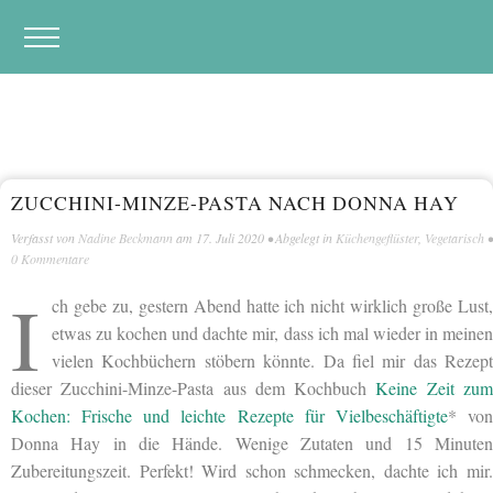
ZUCCHINI-MINZE-PASTA NACH DONNA HAY
Verfasst von
Nadine Beckmann
am
17. Juli 2020
• Abgelegt in
Küchengeflüster
,
Vegetarisch
•
0 Kommentare
I
ch gebe zu, gestern Abend hatte ich nicht wirklich große Lust,
etwas zu kochen und dachte mir, dass ich mal wieder in meinen
vielen Kochbüchern stöbern könnte. Da fiel mir das Rezept
dieser Zucchini-Minze-Pasta aus dem Kochbuch
Keine Zeit zu
Kochen: Frische und leichte Rezepte für Vielbeschäftigte
* vo
Donna Hay in die Hände. Wenige Zutaten und 15 Minuten
Zubereitungszeit. Perfekt! Wird schon schmecken, dachte ich mir.