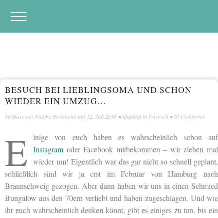
BESUCH BEI LIEBLINGSOMA UND SCHON
WIEDER EIN UMZUG…
Verfasst von
Nadine Beckmann
am
12. Juli 2016
• Abgelegt in
Fernweh
•
30 Comments
E
inige von euch haben es wahrscheinlich schon auf
Instagram
oder Facebook mitbekommen – wir ziehen mal
wieder um! Eigentlich war das gar nicht so schnell geplant,
schließlich sind wir ja erst im Februar von Hamburg nach
Braunschweig gezogen. Aber dann haben wir uns in einen Schmied
Bungalow aus den 70ern verliebt und haben zugeschlagen. Und wie
ihr euch wahrscheinlich denken könnt, gibt es einiges zu tun, bis ein