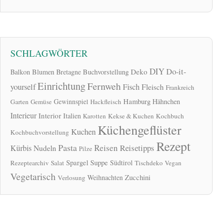
SCHLAGWÖRTER
DIY
Do-it-
Deko
Balkon
Blumen
Bretagne
Buchvorstellung
Einrichtung
Fernweh
yourself
Fisch
Fleisch
Frankreich
Hamburg
Gewinnspiel
Hähnchen
Garten
Gemüse
Hackfleisch
Interieur
Interior
Italien
Karotten
Kekse & Kuchen
Kochbuch
Küchengeflüster
Kuchen
Kochbuchvorstellung
Rezept
Pasta
Reisen
Reisetipps
Kürbis
Nudeln
Pilze
Spargel
Suppe
Südtirol
Rezeptearchiv
Salat
Tischdeko
Vegan
Vegetarisch
Zucchini
Weihnachten
Verlosung