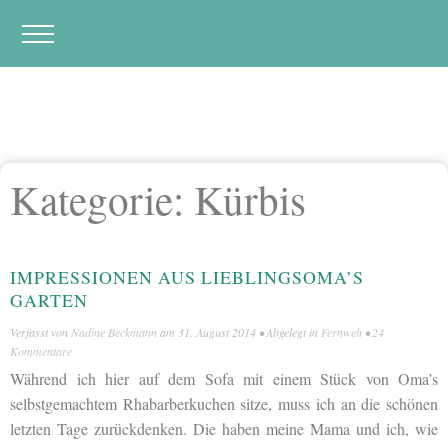
Kategorie:
Kürbis
IMPRESSIONEN AUS LIEBLINGSOMA’S
GARTEN
Verfasst von
Nadine Beckmann
am
31. August 2014
• Abgelegt in
Fernweh
•
24
Kommentare
Während ich hier auf dem Sofa mit einem Stück von Oma’s
selbstgemachtem Rhabarberkuchen sitze, muss ich an die schönen
letzten Tage zurückdenken. Die haben meine Mama und ich, wie