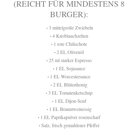
(REICHT FÜR MINDESTENS 8
BURGER):
3 mittelgroße Zwiebeln
•
4 Knoblauchzehen
•
1 rote Chilischote
•
2 EL Olivenöl
•
25 ml starker Espresso
•
1 EL Sojasauce
•
1 EL Worcestersauce
•
2 EL Blütenhonig
•
3 EL Tomatenketschup
•
1 EL Dijon-Senf
•
1 EL Branntweinessig
•
1 EL Paprikapulver rosenscharf
•
Salz, frisch gemahlener Pfeffer
•