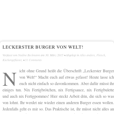
LECKERSTER BURGER VON WELT!
Verfasst von
Nadine Beckmann
am
30. März 2015
• Abgelegt in
Alles andere
,
Fleisch
,
Küchengeflüster
, •
31 Comments
N
icht ohne Grund heißt die Überschrift „Leckerster Burger
von Welt!“ Macht euch auf etwas gefasst! Heute lasse ich
euch nicht einfach so davonkommen. Aber dafür müsst ihr
einiges tun. Nix Fertigbrötchen, nix Fertigsauce, nix Fertigbulette
und auch nix Fertigpommes! Hier steckt Arbeit drin, die sich so was
von lohnt. Ihr werdet nie wieder einen anderen Burger essen wollen.
Jedenfalls geht es mir so. Das Praktische ist, ihr müsst nicht alles an