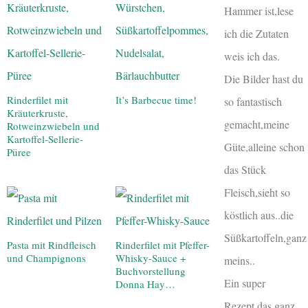
Hammer ist,lese
ich die Zutaten
weis ich das.
Die Bilder hast du
Rinderfilet mit
It’s Barbecue time!
so fantastisch
Kräuterkruste,
gemacht,meine
Rotweinzwiebeln und
Kartoffel-Sellerie-
Güte,alleine schon
Püree
das Stück
Fleisch,sieht so
köstlich aus..die
Süßkartoffeln,ganz
Pasta mit Rindfleisch
Rinderfilet mit Pfeffer-
und Champignons
Whisky-Sauce +
meins..
Buchvorstellung
Ein super
Donna Hay…
Rezept,das ganz