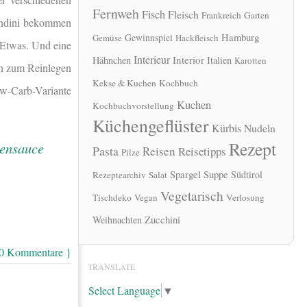
Fernweh
Fisch
Fleisch
Frankreich
Garten
ondini bekommen
Hamburg
Gewinnspiel
Gemüse
Hackfleisch
 Etwas. Und eine
Interieur
Interior
Hähnchen
Italien
Karotten
ch zum Reinlegen
Kekse & Kuchen
Kochbuch
Low-Carb-Variante
Kuchen
Kochbuchvorstellung
Küchengeflüster
Kürbis
Nudeln
Rezept
Pasta
Reisen
Reisetipps
Pilze
Spargel
Suppe
Südtirol
Rezeptearchiv
Salat
Vegetarisch
Tischdeko
Vegan
Verlosung
Zucchini
Weihnachten
 0 Kommentare }
TRANSLATE
Select Language
▼