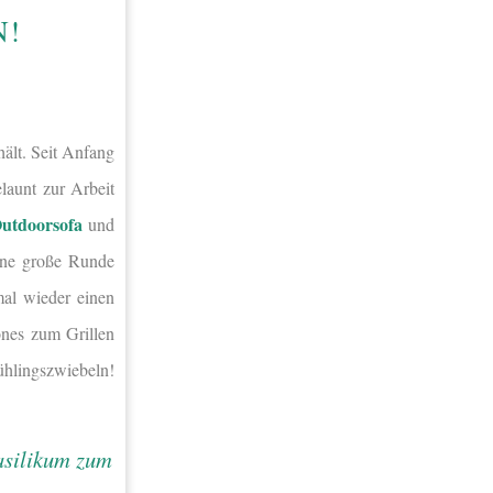
N!
ält. Seit Anfang
aunt zur Arbeit
utdoorsofa
und
eine große Runde
mal wieder einen
önes zum Grillen
hlingszwiebeln!