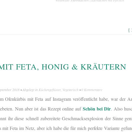
weltbester Pfannkuchen | Eierkuchen mit Pfirsich
{
MIT FETA, HONIG & KRÄUTERN
eptember 2018
• Abgelegt in
Küchengeflüster
,
Vegetarisch
•
0 Kommentare
 Ofenkürbis mit Feta auf Instagram veröffentlicht habe, war der A
Schön bei Dir
beten. Nun aber ist das Rezept online auf
. Also husc
nt ihr diese schnell zubereitete Geschmacksexplosion der Sinne geni
mit Feta im Netz, aber ich habe die für mich perfekte Variante gefun