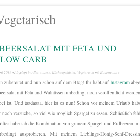
Vegetarisch
BEERSALAT MIT FETA UND
 LOW CARB
uni 2019
• Abgelegt in
Alles andere
,
Küchengeflüster
,
Vegetarisch
•
0 Kommentare
n zubereitet und nun schon auf dem Blog! Ihr habt auf
Instagram
abge
beersalat mit Feta und Walnüssen unbedingt noch veröffentlicht werden
rbei ist. Und taadaaaa, hier ist es nun! Schon vor meinem Urlaub habe
noch versuche, so viel wie möglich Spargel zu essen. Schließlich fehl
 öfter habe ich die Kombination von grünem Spargel und Erdbeeren im
bedingt ausprobieren. Mit meinem Lieblings-Honig-Senf-Dressi