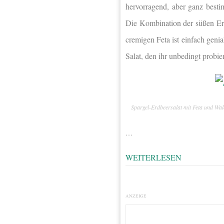
hervorragend, aber ganz bestim
Die Kombination der süßen Er
cremigen Feta ist einfach geni
Salat, den ihr unbedingt probie
Spargel-Erdbeersalat mit Feta und Wa
…
WEITERLESEN
ANZEIGE