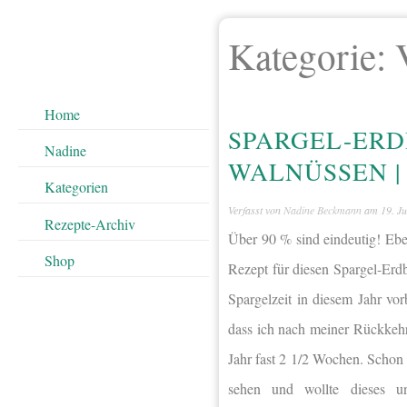
Kategorie:
Home
SPARGEL-ERD
Nadine
WALNÜSSEN |
Kategorien
Verfasst von
Nadine Beckmann
am
19. J
Rezepte-Archiv
Über 90 % sind eindeutig! Ebe
Shop
Rezept für diesen Spargel-Erd
Spargelzeit in diesem Jahr vo
dass ich nach meiner Rückkehr 
Jahr fast 2 1/2 Wochen. Schon
sehen und wollte dieses un