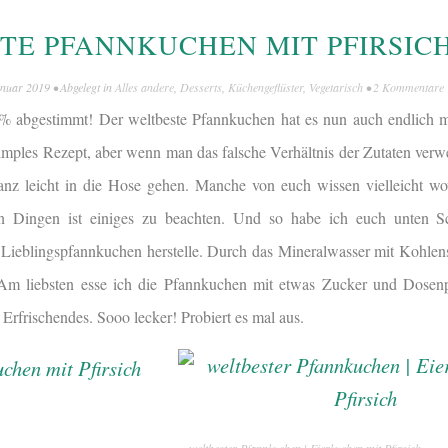
TE PFANNKUCHEN MIT PFIRSIC
anuar 2019
• Abgelegt in
Alles andere
,
Desserts
,
Küchengeflüster
,
Vegetarisch
•
2 Kommentare
% abgestimmt! Der weltbeste Pfannkuchen hat es nun auch endlich m
 simples Rezept, aber wenn man das falsche Verhältnis der Zutaten verw
anz leicht in die Hose gehen. Manche von euch wissen vielleicht wo
en Dingen ist einiges zu beachten. Und so habe ich euch unten Sch
 Lieblingspfannkuchen herstelle. Durch das Mineralwasser mit Kohlen
. Am liebsten esse ich die Pfannkuchen mit etwas Zucker und Dosenp
rfrischendes. Sooo lecker! Probiert es mal aus.