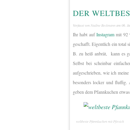
DER WELTBES
Verfasst von
Nadine Beckmann
am
06. J
Ihr habt auf
Instagram
mit 92 
geschafft. Eigentlich ein total
B. zu heiß anbrät, kann es g
Selbst bei scheinbar einfach
aufgeschrieben, wie ich meine
besonders locker und fluffig
geben dem Pfannkuchen etwas E
weltbeste Pfannkuchen mit Pfirsich