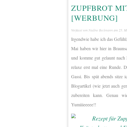
ZUPFBROT MI
[WERBUNG]
Verfasst von
Nadine Beckmann
am
25. M
Irgendwie habe ich das Gefühl
Mai haben wir hier in Brauns
und komme gut gelaunt nach H
relaxe erst mal eine Runde. 
Gassi. Bis spät abends sitze
Blogartikel (wie jetzt auch g
zubereiten kann. Genau wie
Yumiiieeeee!!