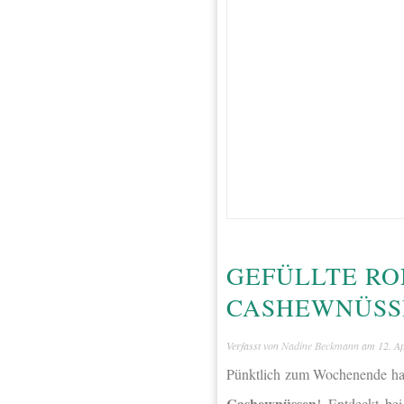
GEFÜLLTE RO
CASHEWNÜSSE
Verfasst von
Nadine Beckmann
am
12. A
Pünktlich zum Wochenende hab
Cashewnüssen
! Entdeckt be