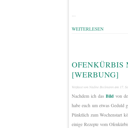
…
WEITERLESEN
OFENKÜRBIS 
[WERBUNG]
Verfasst von
Nadine Beckmann
am
17. S
Bild
Nachdem ich das
von dem
habe euch um etwas Geduld ge
Pünktlich zum Wochenstart kön
einige Rezepte vom Ofenkürbis 