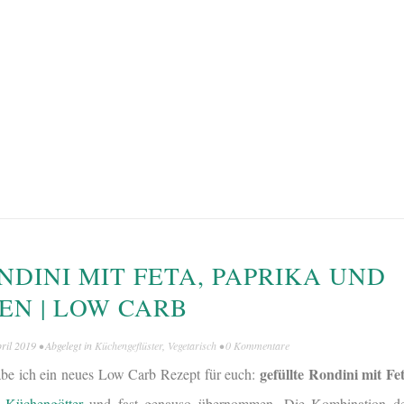
NDINI MIT FETA, PAPRIKA UND
N | LOW CARB
pril 2019
• Abgelegt in
Küchengeflüster
,
Vegetarisch
•
0 Kommentare
gefüllte Rondini mit F
e ich ein neues Low Carb Rezept für euch:
i
Küchengötter
und fast genauso übernommen. Die Kombination de