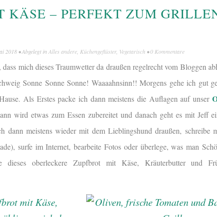
T KÄSE – PERFEKT ZUM GRILLE
ai 2018
• Abgelegt in
Alles andere
,
Küchengeflüster
,
Vegetarisch
•
0 Kommentare
, dass mich dieses Traumwetter da draußen regelrecht vom Bloggen abh
chweig Sonne Sonne Sonne! Waaaahnsinn!! Morgens gehe ich gut gel
O
ause. Als Erstes packe ich dann meistens die Auflagen auf unser
Dann wird etwas zum Essen zubereitet und danach geht es mit Jeff 
 ich dann meistens wieder mit dem Lieblingshund draußen, schreibe 
erade), surfe im Internet, bearbeite Fotos oder überlege, was man Sch
 dieses oberleckere Zupfbrot mit Käse, Kräuterbutter und Frü