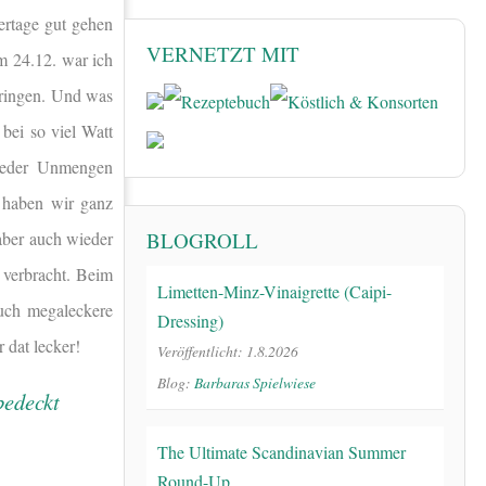
iertage gut gehen
VERNETZT MIT
m 24.12. war ich
ringen. Und was
 bei so viel Watt
wieder Unmengen
a haben wir ganz
BLOGROLL
 aber auch wieder
 verbracht. Beim
Limetten-Minz-Vinaigrette (Caipi-
auch megaleckere
Dressing)
dat lecker!
Veröffentlicht: 1.8.2026
Blog:
Barbaras Spielwiese
The Ultimate Scandinavian Summer
Round-Up