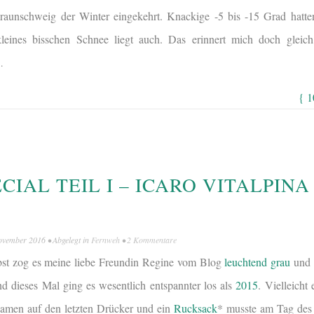
raunschweig der Winter eingekehrt. Knackige -5 bis -15 Grad hatten
kleines bisschen Schnee liegt auch. Das erinnert mich doch gleic
…
{ 
CIAL TEIL I – ICARO VITALPIN
ovember 2016
• Abgelegt in
Fernweh
•
2 Kommentare
rbst zog es meine liebe Freundin Regine vom Blog
leuchtend grau
und 
nd dieses Mal ging es wesentlich entspannter los als
2015
. Vielleicht
amen auf den letzten Drücker und ein
Rucksack
*
musste am Tag des