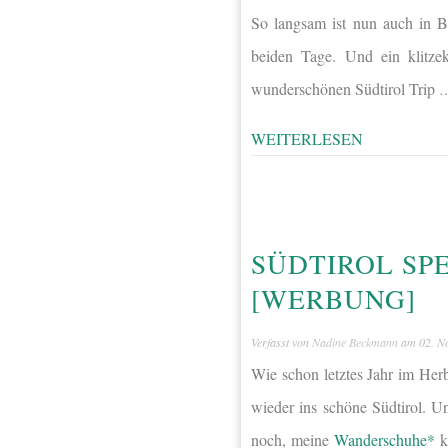
So langsam ist nun auch in B
beiden Tage. Und ein klitze
wunderschönen Südtirol Trip
WEITERLESEN
SÜDTIROL SPE
[WERBUNG]
Verfasst von
Nadine Beckmann
am
02. N
Wie schon letztes Jahr im He
wieder ins schöne Südtirol. U
noch, meine
Wanderschuhe*
k