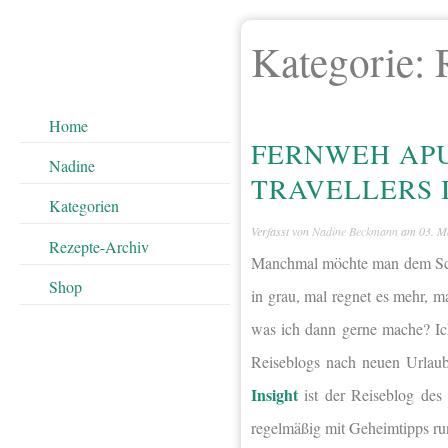
Kategorie:
Home
FERNWEH APU
Nadine
TRAVELLERS 
Kategorien
Verfasst von
Nadine Beckmann
am
03. M
Rezepte-Archiv
Manchmal möchte man dem Schie
Shop
in grau, mal regnet es mehr, m
was ich dann gerne mache? Ich
Reiseblogs nach neuen Urlaub
Insight
ist der Reiseblog des
regelmäßig mit Geheimtipps r