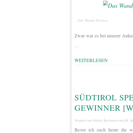
Das Wanda Terrasse
Zwar war es bei unserer Anku
…
WEITERLESEN
SÜDTIROL SPE
GEWINNER [
Verfasst von
Nadine Beckmann
am
08. J
Bevor ich euch heute die wu