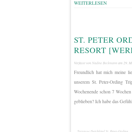
WEITERLESEN
ST. PETER OR
RESORT [WER
Verfasst von
Nadine Beckmann
am
29. M
Freundlich hat mich meine li
unserem St. Peter-Ording Tri
Wochenende schon 7 Wochen her
geblieben? Ich habe das Gefüh
Terrasse Deichkind St. Peter-Ording