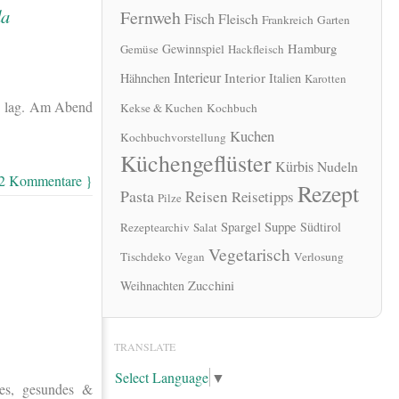
Fernweh
Fisch
Fleisch
Frankreich
Garten
Hamburg
Gewinnspiel
Gemüse
Hackfleisch
Interieur
Interior
Hähnchen
Italien
Karotten
ns lag. Am Abend
Kekse & Kuchen
Kochbuch
Kuchen
Kochbuchvorstellung
Küchengeflüster
Kürbis
Nudeln
 2 Kommentare }
Rezept
Pasta
Reisen
Reisetipps
Pilze
Spargel
Suppe
Südtirol
Rezeptearchiv
Salat
Vegetarisch
Tischdeko
Vegan
Verlosung
Zucchini
Weihnachten
TRANSLATE
Select Language
▼
hes, gesundes &