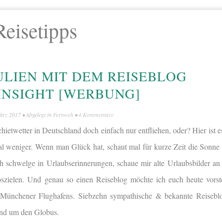
Reisetipps
LIEN MIT DEM REISEBLOG
INSIGHT [WERBUNG]
ärz 2017
• Abgelegt in
Fernweh
•
4 Kommentare
twetter in Deutschland doch einfach nur entfliehen, oder? Hier ist es
al weniger. Wenn man Glück hat, schaut mal für kurze Zeit die Sonne 
 schwelge in Urlaubserinnerungen, schaue mir alte Urlaubsbilder an 
szielen. Und genau so einen Reiseblog möchte ich euch heute vorst
 Münchener Flughafens. Siebzehn sympathische & bekannte Reiseblo
und um den Globus.