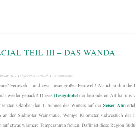
CIAL TEIL III – DAS WANDA
ebruar 2017
• Abgelegt in
Fernweh
•
2 Kommentare
spüre? Fernweh – und zwar riesengroßes Fernweh! Als ich vorhin die
Designhotel
mich wieder gepackt! Dieses
der besonderen Art hat uns wi
Seiser Alm
letzten Oktober den 1. Schnee des Winters auf der
erle
rn an der Südtiroler Weinstraße. Wenige Kilometer südwestlich der 
o auf etwas wärmere Temperaturen freuen. Dafür ist diese Region Südti