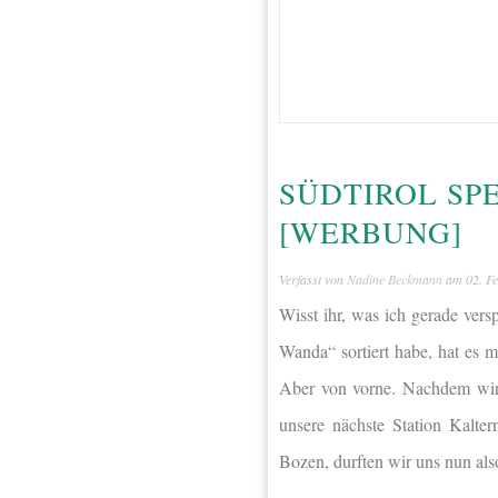
SÜDTIROL SPE
[WERBUNG]
Verfasst von
Nadine Beckmann
am
02. F
Wisst ihr, was ich gerade ver
Wanda“ sortiert habe, hat es 
Aber von vorne. Nachdem wir 
unsere nächste Station Kalte
Bozen, durften wir uns nun als