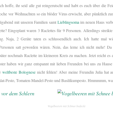
h hoffe, ihr seid alle gut reingerutscht und habt es euch über die Fe
oche vor Weihnachten so ein blöder Virus erwischt, aber pünktlich zu
iligabend mit unseren Familien samt
Lieblingsoma
im neuen Haus verb
tte? Eingeplant waren 3 Raclettes für 9 Personen. Allerdings streikte
ung. Naja, 2 Geräte taten es schlussendlich auch. Ich hatte mal 
 Personen satt geworden wären. Nein, das lerne ich nicht mehr! D
äter nochmals Raclette im kleineren Kreis zu machen. Jetzt reicht es
ester haben wir ganz entspannt mit lieben Freunden bei uns zu Hause
ie
weltbeste Bolognese
nicht fehlen! Aber meine Freundin Julia hat 
salat-Pesto, Tomaten-Mandel-Pesto und Basilikumpesto. Hmmmmm, war 
Vogelbeeren mit Schnee bedeckt