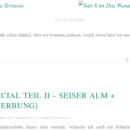
Suit 8 im Das Wanda
nft schon dunkel, aber wir konnten erahnen, welch Juwel hier vor u
{
CIAL TEIL II – SEISER ALM +
WERBUNG]
anuar 2017
• Abgelegt in
Fernweh
•
10 Kommentare
nderschöne Seiser Alm vorstelle, wünsche ich euch ein fröhlic