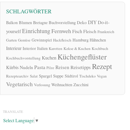
SCHLAGWÖRTER
DIY
Do-it-
Deko
Balkon
Blumen
Bretagne
Buchvorstellung
Einrichtung
Fernweh
yourself
Fisch
Fleisch
Frankreich
Hamburg
Gewinnspiel
Hähnchen
Garten
Gemüse
Hackfleisch
Interieur
Interior
Italien
Karotten
Kekse & Kuchen
Kochbuch
Küchengeflüster
Kuchen
Kochbuchvorstellung
Rezept
Pasta
Reisen
Reisetipps
Kürbis
Nudeln
Pilze
Spargel
Suppe
Südtirol
Rezeptearchiv
Salat
Tischdeko
Vegan
Vegetarisch
Zucchini
Weihnachten
Verlosung
TRANSLATE
Select Language
▼