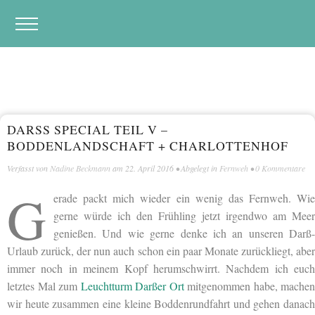
DARSS SPECIAL TEIL V – B
ODDENLANDSCHAFT + CHARLOTTENHOF
Verfasst von
Nadine Beckmann
am
22. April 2016
• Abgelegt in
Fernweh
•
0 Kommentare
G
erade packt mich wieder ein wenig das Fernweh. Wie
gerne würde ich den Frühling jetzt irgendwo am Meer
genießen. Und wie gerne denke ich an unseren Darß-
Urlaub zurück, der nun auch schon ein paar Monate zurückliegt, aber
immer noch in meinem Kopf herumschwirrt. Nachdem ich euch
letztes Mal zum
Leuchtturm Darßer Ort
mitgenommen habe, machen
wir heute zusammen eine kleine Boddenrundfahrt und gehen danach