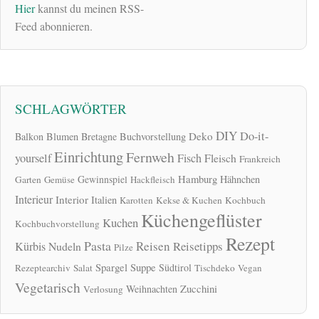
Hier
kannst du meinen RSS-
Feed abonnieren.
SCHLAGWÖRTER
DIY
Do-it-
Deko
Balkon
Blumen
Bretagne
Buchvorstellung
Einrichtung
Fernweh
yourself
Fisch
Fleisch
Frankreich
Hamburg
Gewinnspiel
Hähnchen
Garten
Gemüse
Hackfleisch
Interieur
Interior
Italien
Karotten
Kekse & Kuchen
Kochbuch
Küchengeflüster
Kuchen
Kochbuchvorstellung
Rezept
Pasta
Reisen
Reisetipps
Kürbis
Nudeln
Pilze
Spargel
Suppe
Südtirol
Rezeptearchiv
Salat
Tischdeko
Vegan
Vegetarisch
Zucchini
Weihnachten
Verlosung