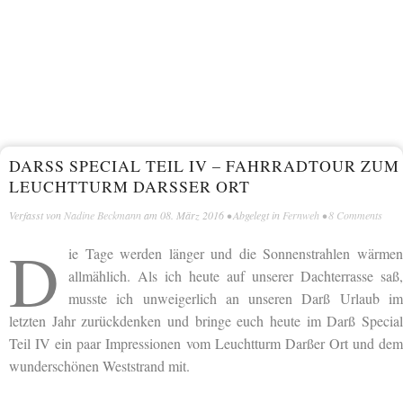
DARSS SPECIAL TEIL IV – FAHRRADTOUR ZUM L
EUCHTTURM DARSSER ORT
Verfasst von
Nadine Beckmann
am
08. März 2016
• Abgelegt in
Fernweh
•
8 Comments
D
ie Tage werden länger und die Sonnenstrahlen wärmen
allmählich. Als ich heute auf unserer Dachterrasse saß,
musste ich unweigerlich an unseren Darß Urlaub im
letzten Jahr zurückdenken und bringe euch heute im Darß Special
Teil IV ein paar Impressionen vom Leuchtturm Darßer Ort und dem
wunderschönen Weststrand mit.