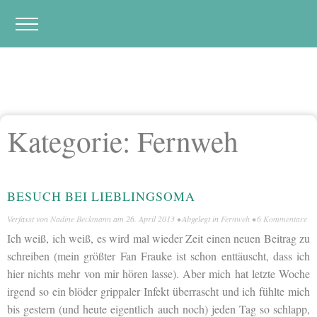
Kategorie:
Fernweh
BESUCH BEI LIEBLINGSOMA
Verfasst von
Nadine Beckmann
am
26. April 2013
• Abgelegt in
Fernweh
•
6 Kommentare
Ich weiß, ich weiß, es wird mal wieder Zeit einen neuen Beitrag zu
schreiben (mein größter Fan Frauke ist schon enttäuscht, dass ich
hier nichts mehr von mir hören lasse). Aber mich hat letzte Woche
irgend so ein blöder grippaler Infekt überrascht und ich fühlte mich
bis gestern (und heute eigentlich auch noch) jeden Tag so schlapp,