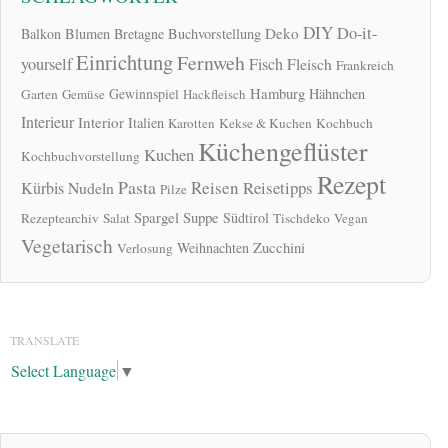
DIY
Do-it-
Deko
Balkon
Blumen
Bretagne
Buchvorstellung
Einrichtung
Fernweh
yourself
Fisch
Fleisch
Frankreich
Hamburg
Gewinnspiel
Hähnchen
Garten
Gemüse
Hackfleisch
Interieur
Interior
Italien
Karotten
Kekse & Kuchen
Kochbuch
Küchengeflüster
Kuchen
Kochbuchvorstellung
Rezept
Pasta
Reisen
Reisetipps
Kürbis
Nudeln
Pilze
Spargel
Suppe
Südtirol
Rezeptearchiv
Salat
Tischdeko
Vegan
Vegetarisch
Zucchini
Weihnachten
Verlosung
TRANSLATE
Select Language
▼