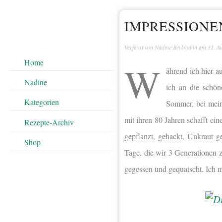
IMPRESSIONE
Verfasst von
Nadine Beckmann
am
31. A
Home
W
ährend ich hier 
Nadine
ich an die schö
Kategorien
Sommer, bei mein
mit ihren 80 Jahren schafft ei
Rezepte-Archiv
gepflanzt, gehackt, Unkraut g
Shop
Tage, die wir 3 Generationen 
gegessen und gequatscht. Ich m