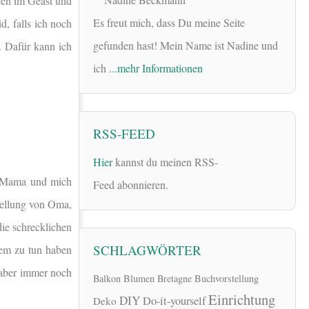
eren im Geäst und
Es freut mich, dass Du meine Seite
d, falls ich noch
gefunden hast! Mein Name ist Nadine und
t. Dafür kann ich
ich
...mehr Informationen
RSS-FEED
Hier
kannst du meinen RSS-
e Mama und mich
Feed abonnieren.
stellung von Oma,
die schrecklichen
SCHLAGWÖRTER
nem zu tun haben
 aber immer noch
Balkon
Blumen
Bretagne
Buchvorstellung
Einrichtung
DIY
Do-it-yourself
Deko