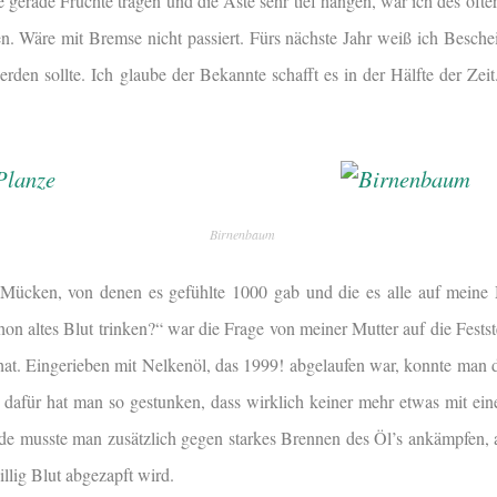
 gerade Früchte tragen und die Äste sehr tief hängen, war ich des öft
n. Wäre mit Bremse nicht passiert. Fürs nächste Jahr weiß ich Beschei
erden sollte. Ich glaube der Bekannte schafft es in der Hälfte der Zei
Birnenbaum
 Mücken, von denen es gefühlte 1000 gab und die es alle auf mein
hon altes Blut trinken?“ war die Frage von meiner Mutter auf die Fest
 hat. Eingerieben mit Nelkenöl, das 1999! abgelaufen war, konnte man 
, dafür hat man so gestunken, dass wirklich keiner mehr etwas mit ei
unde musste man zusätzlich gegen starkes Brennen des Öl’s ankämpfen,
llig Blut abgezapft wird.