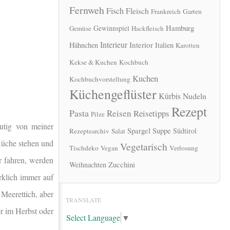
Fernweh
Fisch
Fleisch
Frankreich
Garten
Hamburg
Gewinnspiel
Gemüse
Hackfleisch
Interieur
Interior
Hähnchen
Italien
Karotten
Kekse & Kuchen
Kochbuch
Kuchen
Kochbuchvorstellung
Küchengeflüster
Kürbis
Nudeln
Rezept
Pasta
Reisen
Reisetipps
Pilze
utig von meiner
Spargel
Suppe
Südtirol
Rezeptearchiv
Salat
Küche stehen und
Vegetarisch
Tischdeko
Vegan
Verlosung
r fahren, werden
Zucchini
Weihnachten
rklich immer auf
Meerettich, aber
TRANSLATE
r im Herbst oder
Select Language
▼