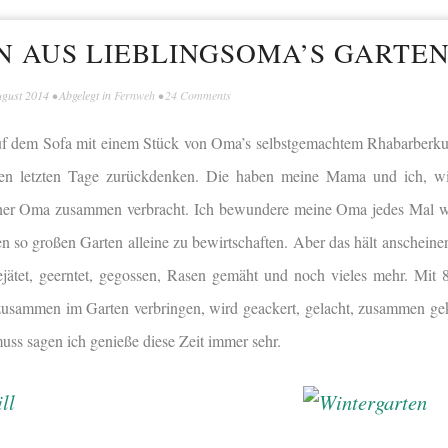
N AUS LIEBLINGSOMA’S GARTE
ugust 2014
• Abgelegt in
Fernweh
•
24 Comments
auf dem Sofa mit einem Stück von Oma’s selbstgemachtem Rhabarberku
nen letzten Tage zurückdenken. Die haben meine Mama und ich, wi
er Oma zusammen verbracht. Ich bewundere meine Oma jedes Mal wie
nen so großen Garten alleine zu bewirtschaften. Aber das hält anschein
ejätet, geerntet, gegossen, Rasen gemäht und noch vieles mehr. Mit
zusammen im Garten verbringen, wird geackert, gelacht, zusammen ge
uss sagen ich genieße diese Zeit immer sehr.