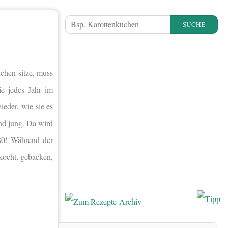
N
SUCHE
chen sitze, muss
e jedes Jahr im
der, wie sie es
end jung. Da wird
 80! Während der
kocht, gebacken,