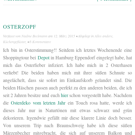
OSTERZOPF
Verfasst von
Nadine Beckmann
am
12. März 2015
• Abgelegt in
Alles andere
,
Küchengeflüster
, •
6 Kommentare
Ich bin in Osterstimmung!! Seitdem ich letztes Wochenende eine
Shoppingtour bei
Depot
in Hamburg Eppendorf eingelegt habe, hat
mich das Osterfieber infiziert. Ich habe mich in 2 Osterhasen
verliebt! Die beiden haben mich mit ihrer süßen Schnute so
angelächelt, dass sie sofort im Einkaufskorb gelandet sind. Die
beiden Häschen passen auch perfekt zu den anderen beiden, die ich
seit 2 Jahren besitze und euch
hier
schon vorgestellt habe. Nachdem
die
Osterdeko vom letzten Jahr
ein Touch rosa hatte, werde ich
dieses Jahr nur in Naturtönen mit etwas schwarz und grün
dekorieren. Irgendwie gefällt mir diese klarere Linie doch besser.
Von unserem Trip nach Braunschweig habe ich diese süßen
Märzenbecher mitgebracht, die sich auf unserem Balkon und