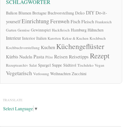
SCHLAGWÖRTER
DIY
Do-it-
Deko
Balkon
Blumen
Bretagne
Buchvorstellung
Einrichtung
Fernweh
yourself
Fisch
Fleisch
Frankreich
Hamburg
Gewinnspiel
Hähnchen
Garten
Gemüse
Hackfleisch
Interieur
Interior
Italien
Karotten
Kekse & Kuchen
Kochbuch
Küchengeflüster
Kuchen
Kochbuchvorstellung
Rezept
Pasta
Reisen
Reisetipps
Kürbis
Nudeln
Pilze
Spargel
Suppe
Südtirol
Rezeptearchiv
Salat
Tischdeko
Vegan
Vegetarisch
Zucchini
Weihnachten
Verlosung
TRANSLATE
Select Language
▼