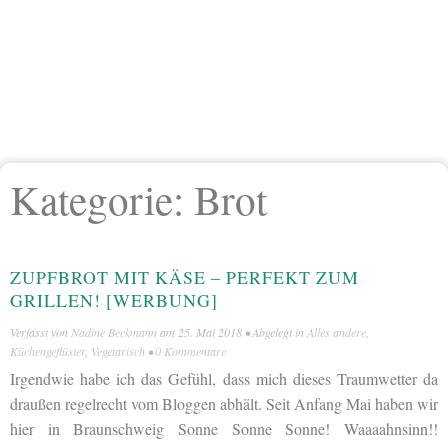
Kategorie:
Brot
ZUPFBROT MIT KÄSE – PERFEKT ZUM
GRILLEN! [WERBUNG]
Verfasst von
Nadine Beckmann
am
25. Mai 2018
• Abgelegt in
Alles andere
,
Küchengeflüster
,
Vegetarisch
•
0 Kommentare
Irgendwie habe ich das Gefühl, dass mich dieses Traumwetter da
draußen regelrecht vom Bloggen abhält. Seit Anfang Mai haben wir
hier in Braunschweig Sonne Sonne Sonne! Waaaahnsinn!!