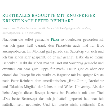
RUSTIKALES BAGUETTE MIT KNUSPRIGER
KRUSTE NACH PETER REINHART
Verfasst von
Nadine Beckmann
am
08. Januar 2015
• Abgelegt in
Alles andere
,
Küchengeflüster
, •
12 Kommentare
Nachdem die selbst gemachte
Pizza
so oberlecker geworden ist,
war ich ganz heiß darauf, den Pizzastein auch mal für Brot
auszuprobieren. Im Moment gärt gerade ein Sauerteig vor sich und
ich bin schon sehr gespannt, ob er mir gelingt. Habe da so meine
Bedenken. Habt ihr schon mal ein Brot mit Sauerteig gemacht und
eventuell ein paar gute Tipps für mich? Heute gibt es aber erst
einmal das Rezept für ein rustikales Baguette mit knuspriger Kruste
nach Peter Reinhart, dem amerikanischen „Brot-Guru“, Brotlehrer
und Fakultäts-Mitglied der Johnson and Wales University. Als der
liebe Angelo dieses Rezept letztens bei Facebook mit dem Titel
„Das beste Brotrezept das ich je hatte!“ gepostet hat, war ich
natürlich sehr neugierig. Und ich wurde nicht enttäuscht. Das