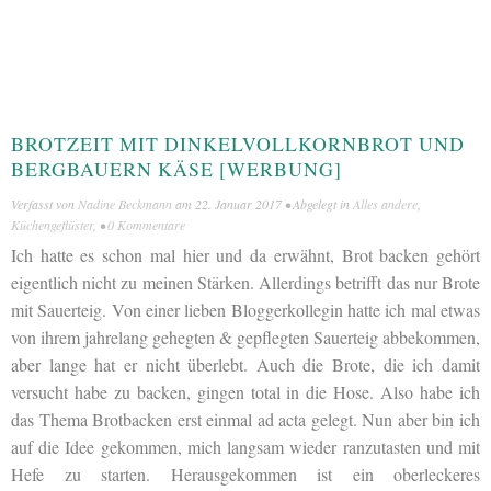
BROTZEIT MIT DINKELVOLLKORNBROT UND
BERGBAUERN KÄSE [WERBUNG]
Verfasst von
Nadine Beckmann
am
22. Januar 2017
• Abgelegt in
Alles andere
,
Küchengeflüster
, •
0 Kommentare
Ich hatte es schon mal hier und da erwähnt, Brot backen gehört
eigentlich nicht zu meinen Stärken. Allerdings betrifft das nur Brote
mit Sauerteig. Von einer lieben Bloggerkollegin hatte ich mal etwas
von ihrem jahrelang gehegten & gepflegten Sauerteig abbekommen,
aber lange hat er nicht überlebt. Auch die Brote, die ich damit
versucht habe zu backen, gingen total in die Hose. Also habe ich
das Thema Brotbacken erst einmal ad acta gelegt. Nun aber bin ich
auf die Idee gekommen, mich langsam wieder ranzutasten und mit
Hefe zu starten. Herausgekommen ist ein oberleckeres