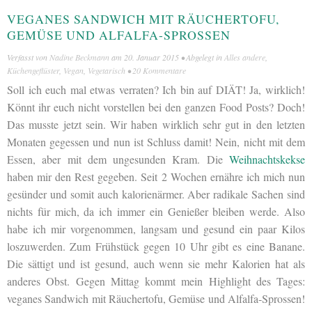
VEGANES SANDWICH MIT RÄUCHERTOFU,
GEMÜSE UND ALFALFA-SPROSSEN
Verfasst von
Nadine Beckmann
am
20. Januar 2015
• Abgelegt in
Alles andere
,
Küchengeflüster
,
Vegan
,
Vegetarisch
•
20 Kommentare
Soll ich euch mal etwas verraten? Ich bin auf DIÄT! Ja, wirklich!
Könnt ihr euch nicht vorstellen bei den ganzen Food Posts? Doch!
Das musste jetzt sein. Wir haben wirklich sehr gut in den letzten
Monaten gegessen und nun ist Schluss damit! Nein, nicht mit dem
Essen, aber mit dem ungesunden Kram. Die
Weihnachtskekse
haben mir den Rest gegeben. Seit 2 Wochen ernähre ich mich nun
gesünder und somit auch kalorienärmer. Aber radikale Sachen sind
nichts für mich, da ich immer ein Genießer bleiben werde. Also
habe ich mir vorgenommen, langsam und gesund ein paar Kilos
loszuwerden. Zum Frühstück gegen 10 Uhr gibt es eine Banane.
Die sättigt und ist gesund, auch wenn sie mehr Kalorien hat als
anderes Obst. Gegen Mittag kommt mein Highlight des Tages:
veganes Sandwich mit Räuchertofu, Gemüse und Alfalfa-Sprossen!