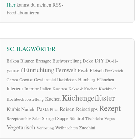
Hier
kannst du meinen RSS-
Feed abonnieren.
SCHLAGWÖRTER
DIY
Do-it-
Deko
Balkon
Blumen
Bretagne
Buchvorstellung
Einrichtung
Fernweh
yourself
Fisch
Fleisch
Frankreich
Hamburg
Gewinnspiel
Hähnchen
Garten
Gemüse
Hackfleisch
Interieur
Interior
Italien
Karotten
Kekse & Kuchen
Kochbuch
Küchengeflüster
Kuchen
Kochbuchvorstellung
Rezept
Pasta
Reisen
Reisetipps
Kürbis
Nudeln
Pilze
Spargel
Suppe
Südtirol
Rezeptearchiv
Salat
Tischdeko
Vegan
Vegetarisch
Zucchini
Weihnachten
Verlosung