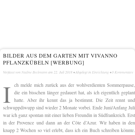
BILDER AUS DEM GARTEN MIT VIVANNO
PFLANZKÜBELN [WERBUNG]
Verfasst von
Nadine Beckmann
am
22. Juli 2018
• Abgelegt in
Einrichtung
•
0 Kommentare
I
ch melde mich zurück aus der wohlverdienten Sommerpause,
die ein bisschen länger gedauert hat, als ich eigentlich geplant
hatte. Aber ihr kennt das ja bestimmt. Die Zeit rennt und
schwuppdiwupp sind wieder 2 Monate vorbei. Ende Juni/Anfang Juli
war ich ganz spontan mit einer lieben Freundin in Südfrankreich. Erst
in der Provence und dann an der Côte d’Azur. Wir haben in den
knapp 2 Wochen so viel erlebt, dass ich ein Buch schreiben könnte.