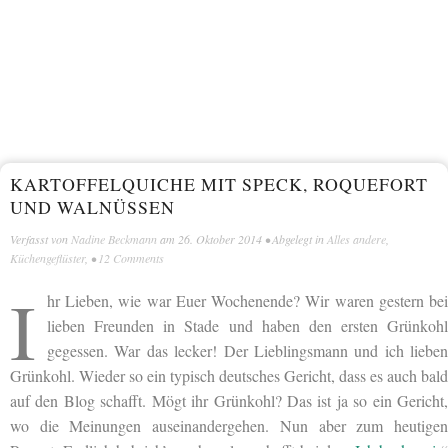
KARTOFFELQUICHE MIT SPECK, ROQUEFORT
UND WALNÜSSEN
Verfasst von
Nadine Beckmann
am
26. Oktober 2014
• Abgelegt in
Alles andere
,
Küchengeflüster
, •
12 Comments
I
hr Lieben, wie war Euer Wochenende? Wir waren gestern bei
lieben Freunden in Stade und haben den ersten Grünkohl
gegessen. War das lecker! Der Lieblingsmann und ich lieben
Grünkohl. Wieder so ein typisch deutsches Gericht, dass es auch bald
auf den Blog schafft. Mögt ihr Grünkohl? Das ist ja so ein Gericht,
wo die Meinungen auseinandergehen. Nun aber zum heutigen