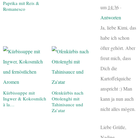
Paprika mit Reis &
um
14:36
·
Romanesco
Antworten
Ja, liebe Kimi, das
habe ich schon
öfter gehört. Aber
freut mich, dass
Dich die
Kartoffelquiche
anspricht :) Man
Kürbissuppe mit
Ofenkürbis nach
kann ja nun auch
Ingwer & Kokosmilch
Ottolenghi mit
à la…
Tahinisauce und
nicht alles mögen.
Za’atar
Liebe Grüße,
Nadine