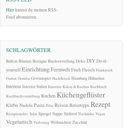
Hier
kannst du meinen RSS-
Feed abonnieren.
SCHLAGWÖRTER
DIY
Do-it-
Deko
Balkon
Blumen
Bretagne
Buchvorstellung
Einrichtung
Fernweh
yourself
Fisch
Fleisch
Frankreich
Hamburg
Gewinnspiel
Hähnchen
Garten
Gemüse
Hackfleisch
Interieur
Interior
Italien
Karotten
Kekse & Kuchen
Kochbuch
Küchengeflüster
Kuchen
Kochbuchvorstellung
Rezept
Pasta
Reisen
Reisetipps
Kürbis
Nudeln
Pilze
Spargel
Suppe
Südtirol
Rezeptearchiv
Salat
Tischdeko
Vegan
Vegetarisch
Zucchini
Weihnachten
Verlosung