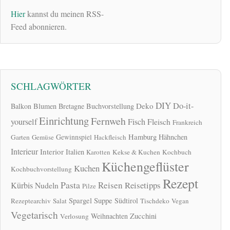
Hier
kannst du meinen RSS-
Feed abonnieren.
SCHLAGWÖRTER
DIY
Do-it-
Deko
Balkon
Blumen
Bretagne
Buchvorstellung
Einrichtung
Fernweh
yourself
Fisch
Fleisch
Frankreich
Hamburg
Gewinnspiel
Hähnchen
Garten
Gemüse
Hackfleisch
Interieur
Interior
Italien
Karotten
Kekse & Kuchen
Kochbuch
Küchengeflüster
Kuchen
Kochbuchvorstellung
Rezept
Pasta
Reisen
Reisetipps
Kürbis
Nudeln
Pilze
Spargel
Suppe
Südtirol
Rezeptearchiv
Salat
Tischdeko
Vegan
Vegetarisch
Zucchini
Weihnachten
Verlosung