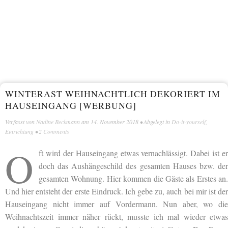
WINTERAST WEIHNACHTLICH DEKORIERT IM
HAUSEINGANG [WERBUNG]
Verfasst von
Nadine Beckmann
am
14. November 2018
• Abgelegt in
Do-it-yourself
,
Einrichtung
•
2 Comments
O
ft wird der Hauseingang etwas vernachlässigt. Dabei ist er
doch das Aushängeschild des gesamten Hauses bzw. der
gesamten Wohnung. Hier kommen die Gäste als Erstes an.
Und hier entsteht der erste Eindruck. Ich gebe zu, auch bei mir ist der
Hauseingang nicht immer auf Vordermann. Nun aber, wo die
Weihnachtszeit immer näher rückt, musste ich mal wieder etwas