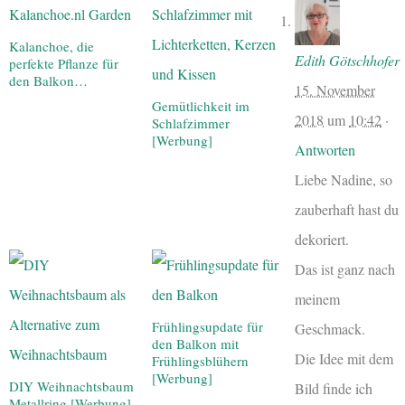
Kalanchoe, die
Edith Götschhofer
perfekte Pflanze für
den Balkon…
15. November
Gemütlichkeit im
2018
um
10:42
·
Schlafzimmer
[Werbung]
Antworten
Liebe Nadine, so
zauberhaft hast du
dekoriert.
Das ist ganz nach
meinem
Frühlingsupdate für
Geschmack.
den Balkon mit
Die Idee mit dem
Frühlingsblühern
[Werbung]
DIY Weihnachtsbaum
Bild finde ich
Metallring [Werbung]