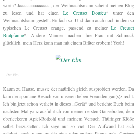
worin? Jaaaaaaaaaaaaaaa, der Weihnachtsmann scheint meinen Blog
zu lesen und hat einen
Le Creuset Doufeu
* unter de
Weihnachtsbaum gestellt. Einfach so! Und dann auch noch in dem so
typischen Le Creuset orange, passend zu meiner
Le Creuset
Bratpfanne
*. Andere Männer machen ihre Frau mit Schmuck
glücklich, mein Herz kann man mit einem Bräter erobern! Yeah!!
Der Elm
Kaum zu Hause, musste der natürlich gleich ausprobiert werden. Da
kam der spontane Besuch von unseren lieben Freunden gan(s)z recht.
Ich bin jetzt schon verliebt in dieses „Gerät“ und berichte Euch beim
nächsten Mal ganz ausführlich von meinem ersten Gänsebraten, dem
oberleckeren Apfel-Rotkohl und meinem Versuch Thüringer Klöße
selbst herzustellen. Ich sage nur so viel: Der Aufwand hat sich
gelohnt, auch wenn es die eine oder andere Panne gab. Gestern