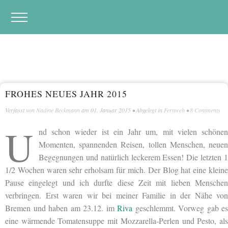
FROHES NEUES JAHR 2015
Verfasst von
Nadine Beckmann
am
01. Januar 2015
• Abgelegt in
Fernweh
•
8 Comments
U
nd schon wieder ist ein Jahr um, mit vielen schönen
Momenten, spannenden Reisen, tollen Menschen, neuen
Begegnungen und natürlich leckerem Essen! Die letzten 1
1/2 Wochen waren sehr erholsam für mich. Der Blog hat eine kleine
Pause eingelegt und ich durfte diese Zeit mit lieben Menschen
verbringen. Erst waren wir bei meiner Familie in der Nähe von
Bremen und haben am 23.12. im
Riva
geschlemmt. Vorweg gab es
eine wärmende Tomatensuppe mit Mozzarella-Perlen und Pesto, als