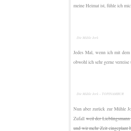
meine Heimat ist, fühle ich mic
Die Mühle Jork
Jedes Mal, wenn ich mit dem 
obwohl ich sehr gerne verreis
Die Mühle Jork – TOPINAMBUR
Nun aber zurück zur Mühle Jo
Zufall
weil der Lieblingsmann
und wir mehr Zeit eingeplant h