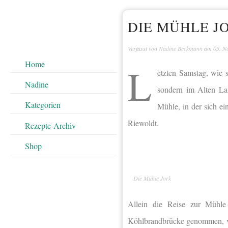
DIE MÜHLE J
Verfasst von
Nadine Beckmann
am
05. N
Home
L
etzten Samstag, wie 
Nadine
sondern im Alten La
Kategorien
Mühle, in der sich e
Riewoldt.
Rezepte-Archiv
Shop
Die Mühle Jork
Allein die Reise zur Mühl
Köhlbrandbrücke genommen, 