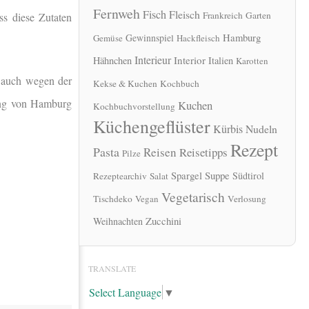
Fernweh
Fisch
Fleisch
Frankreich
Garten
ss diese Zutaten
Hamburg
Gewinnspiel
Gemüse
Hackfleisch
Interieur
Interior
Hähnchen
Italien
Karotten
 auch wegen der
Kekse & Kuchen
Kochbuch
rung von Hamburg
Kuchen
Kochbuchvorstellung
Küchengeflüster
Kürbis
Nudeln
Rezept
Pasta
Reisen
Reisetipps
Pilze
Spargel
Suppe
Südtirol
Rezeptearchiv
Salat
Vegetarisch
Tischdeko
Vegan
Verlosung
Zucchini
Weihnachten
TRANSLATE
Select Language
▼