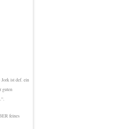
ork ist def. ein
r guten
.“.
ABER feines