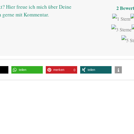
t? Hier freue ich mich über Deine
2
Bewert
h gerne mit Kommentar.
teilen
merken
teilen
0