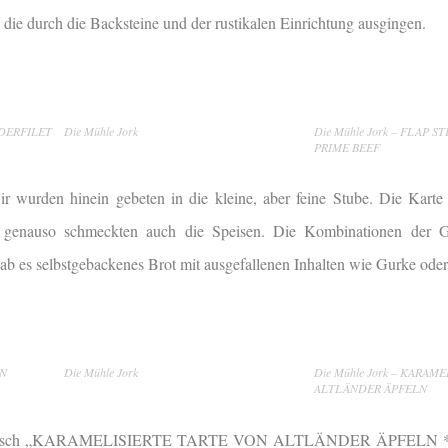
, die durch die Backsteine und der rustikalen Einrichtung ausgingen.
NDERFILET
Die Mühle Jork
Die Mühle Jork – FLAP 
PRIME BEEF
 wurden hinein gebeten in die kleine, aber feine Stube. Die Karte 
 genauso schmeckten auch die Speisen. Die Kombinationen der G
ab es selbstgebackenes Brot mit ausgefallenen Inhalten wie Gurke oder
ON
Die Mühle Jork
Die Mühle Jork – KARAM
ALTLÄNDER ÄPFELN
 Nachtisch „KARAMELISIERTE TARTE VON ALTLÄNDER ÄPFELN * 