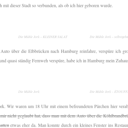
h mit dieser Stadt so verbunden, als ob ich hier geboren wurde.
Die Mühle Jork – KLEINER SALAT
Die Mühle Jork – selbstgeb
Auto über die Elbbrücken nach Hamburg reinfahre, verspüre ich gr
e und quasi ständig Fernweh verspüre, habe ich in Hamburg mein Zuhau
Die Mühle Jork
Die Mühle Jork – ÉTOUF
rk. Wir waren um 18 Uhr mit einem befreundeten Pärchen hier vera
 mir nicht geglaubt hat, dass man mit dem Auto über die Köhlbrandbr
atten
etwas eher da. Man konnte durch ein kleines Fenster ins Restau