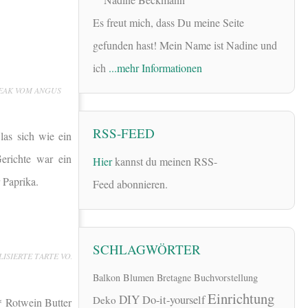
Es freut mich, dass Du meine Seite
gefunden hast! Mein Name ist Nadine und
ich
...mehr Informationen
STEAK VOM ANGUS
RSS-FEED
las sich wie ein
erichte war ein
Hier
kannst du meinen RSS-
 Paprika.
Feed abonnieren.
SCHLAGWÖRTER
ELISIERTE TARTE VON
Balkon
Blumen
Bretagne
Buchvorstellung
Einrichtung
DIY
Do-it-yourself
Deko
Rotwein Butter