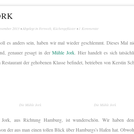
ORK
ovember 2013
• Abgelegt in
Fernweh
,
Küchengeflüster
•
1 Kommentar
soll es anders sein, haben wir mal wieder geschlemmt. Dieses Mal n
nd, genauer gesagt in der
Mühle Jork
. Hier handelt es sich tatsäch
in Restaurant der gehobenen Klasse befindet, betrieben von Kerstin S
Die Mühle Jork
Die Mühle Jork
e Jork, aus Richtung Hamburg, ist wunderschön. Wir haben de
von der aus man
einen tollen Blick über Hamburgs’s Hafen hat. Obwo