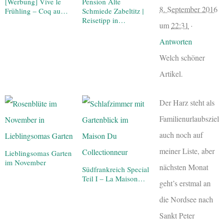
[Werbung] Vive le
Pension Alte
8. September 2016
Frühling – Coq au…
Schmiede Zabeltitz |
Reisetipp in…
um
22:31
·
Antworten
Welch schöner
Artikel.
Der Harz steht als
Familienurlaubsziel
auch noch auf
meiner Liste, aber
Lieblingsomas Garten
im November
nächsten Monat
Südfrankreich Special
Teil I – La Maison…
geht’s erstmal an
die Nordsee nach
Sankt Peter