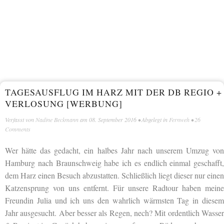
TAGESAUSFLUG IM HARZ MIT DER DB REGIO +
VERLOSUNG [WERBUNG]
Verfasst von
Nadine Beckmann
am
08. September 2016
• Abgelegt in
Fernweh
•
26
Comments
Wer hätte das gedacht, ein halbes Jahr nach unserem Umzug von
Hamburg nach Braunschweig habe ich es endlich einmal geschafft,
dem Harz einen Besuch abzustatten. Schließlich liegt dieser nur einen
Katzensprung von uns entfernt. Für unsere Radtour haben meine
Freundin Julia und ich uns den wahrlich wärmsten Tag in diesem
Jahr ausgesucht. Aber besser als Regen, nech? Mit ordentlich Wasser