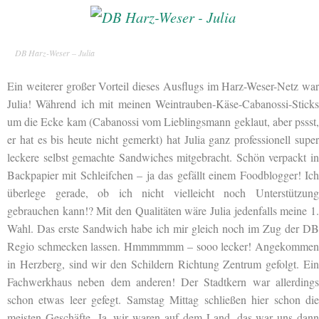
DB Harz-Weser – Julia
Ein weiterer großer Vorteil dieses Ausflugs im Harz-Weser-Netz war
Julia! Während ich mit meinen Weintrauben-Käse-Cabanossi-Sticks
um die Ecke kam (Cabanossi vom Lieblingsmann geklaut, aber pssst,
er hat es bis heute nicht gemerkt) hat Julia ganz professionell super
leckere selbst gemachte Sandwiches mitgebracht. Schön verpackt in
Backpapier mit Schleifchen – ja das gefällt einem Foodblogger! Ich
überlege gerade, ob ich nicht vielleicht noch Unterstützung
gebrauchen kann!? Mit den Qualitäten wäre Julia jedenfalls meine 1.
Wahl. Das erste Sandwich habe ich mir gleich noch im Zug der DB
Regio schmecken lassen. Hmmmmmm – sooo lecker! Angekommen
in Herzberg, sind wir den Schildern Richtung Zentrum gefolgt. Ein
Fachwerkhaus neben dem anderen! Der Stadtkern war allerdings
schon etwas leer gefegt. Samstag Mittag schließen hier schon die
meisten Geschäfte. Ja, wir waren auf dem Land, das war uns dann