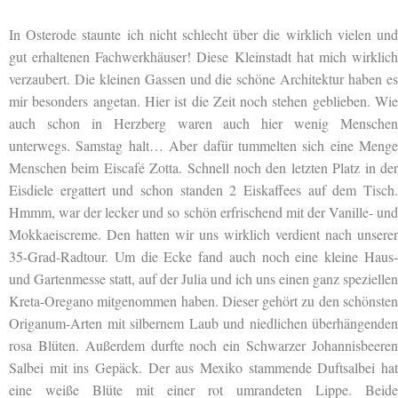
In Osterode staunte ich nicht schlecht über die wirklich vielen und
gut erhaltenen Fachwerkhäuser! Diese Kleinstadt hat mich wirklich
verzaubert. Die kleinen Gassen und die schöne Architektur haben es
mir besonders angetan. Hier ist die Zeit noch stehen geblieben. Wie
auch schon in Herzberg waren auch hier wenig Menschen
unterwegs. Samstag halt… Aber dafür tummelten sich eine Menge
Menschen beim Eiscafé Zotta. Schnell noch den letzten Platz in der
Eisdiele ergattert und schon standen 2 Eiskaffees auf dem Tisch.
Hmmm, war der lecker und so schön erfrischend mit der Vanille- und
Mokkaeiscreme. Den hatten wir uns wirklich verdient nach unserer
35-Grad-Radtour. Um die Ecke fand auch noch eine kleine Haus-
und Gartenmesse statt, auf der Julia und ich uns einen ganz speziellen
Kreta-Oregano mitgenommen haben. Dieser gehört zu den schönsten
Origanum-Arten mit silbernem Laub und niedlichen überhängenden
rosa Blüten. Außerdem durfte noch ein
Schwarzer Johannisbeere
Salbei mit ins Gepäck. Der aus Mexiko stammende Duftsalbei hat
eine weiße Blüte mit einer rot umrandeten Lippe. Beide