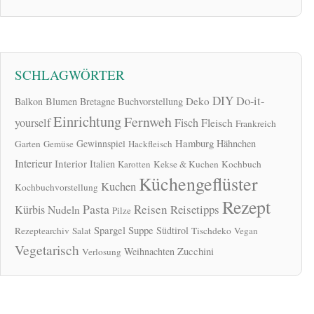
SCHLAGWÖRTER
DIY
Do-it-
Deko
Balkon
Blumen
Bretagne
Buchvorstellung
Einrichtung
Fernweh
yourself
Fisch
Fleisch
Frankreich
Hamburg
Gewinnspiel
Hähnchen
Garten
Gemüse
Hackfleisch
Interieur
Interior
Italien
Karotten
Kekse & Kuchen
Kochbuch
Küchengeflüster
Kuchen
Kochbuchvorstellung
Rezept
Pasta
Reisen
Reisetipps
Kürbis
Nudeln
Pilze
Spargel
Suppe
Südtirol
Rezeptearchiv
Salat
Tischdeko
Vegan
Vegetarisch
Zucchini
Weihnachten
Verlosung