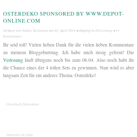
OSTERDEKO SPONSORED BY WWW.DEPOT-
ONLINE.COM
Verfasst von
Nadine Beckmann
am
01. April 2014
• Abgelegt in
Einrichtung
•
13
Kommentare
Ihr seid toll! Vielen lieben Dank für die vielen lieben Kommentare
zu meinem Bloggeburtstag. Ich habe mich riesig gefreut! Die
Verlosung
läuft übrigens noch bis zum 06.04. Also noch habt ihr
die Chance eines der 4 tollen Sets zu gewinnen. Nun wird es aber
langsam Zeit für ein anderes Thema: Osterdeko!
Ostertisch Dekoration
Ostereier im Glas