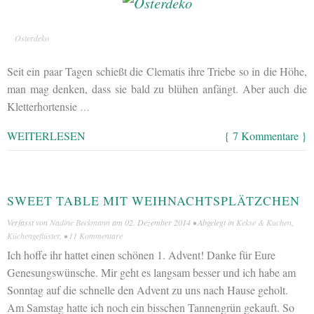
Osterdeko
Seit ein paar Tagen schießt die Clematis ihre Triebe so in die Höhe,
man mag denken, dass sie bald zu blühen anfängt. Aber auch die
Kletterhortensie
…
WEITERLESEN
{ 7 Kommentare }
SWEET TABLE MIT WEIHNACHTSPLÄTZCHEN
Verfasst von
Nadine Beckmann
am
02. Dezember 2014
• Abgelegt in
Kekse & Kuchen
,
Küchengeflüster
, •
11 Kommentare
Ich hoffe ihr hattet einen schönen 1. Advent! Danke für Eure
Genesungswünsche. Mir geht es langsam besser und ich habe am
Sonntag auf die schnelle den Advent zu uns nach Hause geholt.
Am Samstag hatte ich noch ein bisschen Tannengrün gekauft. So