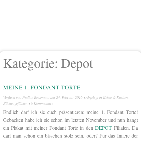
Kategorie:
Depot
MEINE 1. FONDANT TORTE
Verfasst von
Nadine Beckmann
am
24. Februar 2016
• Abgelegt in
Kekse & Kuchen
,
Küchengeflüster
, •
6 Kommentare
Endlich darf ich sie euch präsentieren: meine 1. Fondant Torte!
Gebacken habe ich sie schon im letzten November und nun hängt
ein Plakat mit meiner Fondant Torte in den
DEPOT
Filialen. Da
darf man schon ein bisschen stolz sein, oder? Für das Innere der