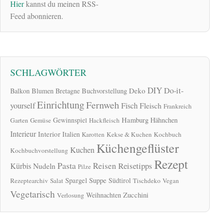
Hier
kannst du meinen RSS-
Feed abonnieren.
SCHLAGWÖRTER
DIY
Do-it-
Deko
Balkon
Blumen
Bretagne
Buchvorstellung
Einrichtung
Fernweh
yourself
Fisch
Fleisch
Frankreich
Hamburg
Gewinnspiel
Hähnchen
Garten
Gemüse
Hackfleisch
Interieur
Interior
Italien
Karotten
Kekse & Kuchen
Kochbuch
Küchengeflüster
Kuchen
Kochbuchvorstellung
Rezept
Pasta
Reisen
Reisetipps
Kürbis
Nudeln
Pilze
Spargel
Suppe
Südtirol
Rezeptearchiv
Salat
Tischdeko
Vegan
Vegetarisch
Zucchini
Weihnachten
Verlosung