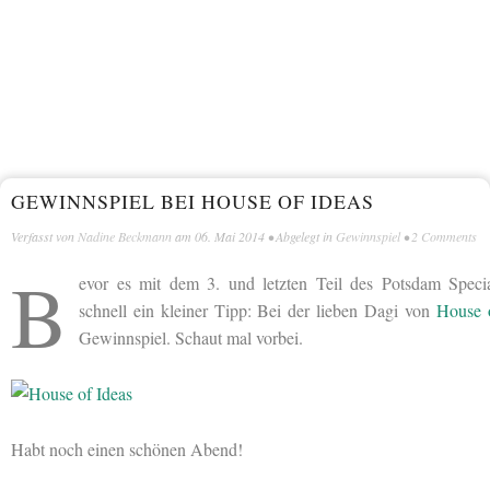
GEWINNSPIEL BEI HOUSE OF IDEAS
Verfasst von
Nadine Beckmann
am
06. Mai 2014
• Abgelegt in
Gewinnspiel
•
2 Comments
B
evor es mit dem 3. und letzten Teil des Potsdam Specia
schnell ein kleiner Tipp: Bei der lieben Dagi von
House 
Gewinnspiel. Schaut mal vorbei.
Habt noch einen schönen Abend!