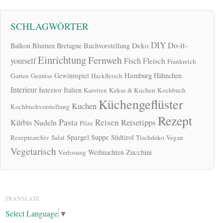
SCHLAGWÖRTER
DIY
Do-it-
Deko
Balkon
Blumen
Bretagne
Buchvorstellung
Einrichtung
Fernweh
yourself
Fisch
Fleisch
Frankreich
Hamburg
Gewinnspiel
Hähnchen
Garten
Gemüse
Hackfleisch
Interieur
Interior
Italien
Karotten
Kekse & Kuchen
Kochbuch
Küchengeflüster
Kuchen
Kochbuchvorstellung
Rezept
Pasta
Reisen
Reisetipps
Kürbis
Nudeln
Pilze
Spargel
Suppe
Südtirol
Rezeptearchiv
Salat
Tischdeko
Vegan
Vegetarisch
Zucchini
Weihnachten
Verlosung
TRANSLATE
Select Language
▼