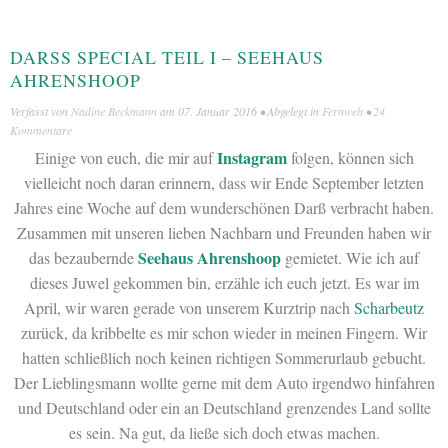
DARSS SPECIAL TEIL I – SEEHAUS A
HRENSHOOP
Verfasst von
Nadine Beckmann
am
07. Januar 2016
• Abgelegt in
Fernweh
•
24
Kommentare
Instagram
Einige von euch, die mir auf
folgen, können sich
vielleicht noch daran erinnern, dass wir Ende September letzten
Jahres eine Woche auf dem wunderschönen Darß verbracht haben.
Zusammen mit unseren lieben Nachbarn und Freunden haben wir
Seehaus Ahrenshoop
das bezaubernde
gemietet. Wie ich auf
dieses Juwel gekommen bin, erzähle ich euch jetzt. Es war im
April, wir waren gerade von unserem Kurztrip nach
Scharbeutz
zurück, da kribbelte es mir schon wieder in meinen Fingern. Wir
hatten schließlich noch keinen richtigen Sommerurlaub gebucht.
Der Lieblingsmann wollte gerne mit dem Auto irgendwo hinfahren
und Deutschland oder ein an Deutschland grenzendes Land sollte
es sein. Na gut, da ließe sich doch etwas machen.