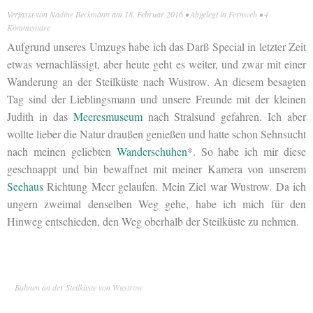
Verfasst von
Nadine Beckmann
am
18. Februar 2016
• Abgelegt in
Fernweh
•
4
Kommentare
Aufgrund unseres Umzugs habe ich das Darß Special in letzter Zeit
etwas vernachlässigt, aber heute geht es weiter, und zwar mit einer
Wanderung an der Steilküste nach Wustrow. An diesem besagten
Tag sind der Lieblingsmann und unsere Freunde mit der kleinen
Judith in das
Meeresmuseum
nach Stralsund gefahren. Ich aber
wollte lieber die Natur draußen genießen und hatte schon Sehnsucht
nach meinen geliebten
Wanderschuhen
*. So habe ich mir diese
geschnappt und bin bewaffnet mit meiner Kamera von unserem
Seehaus
Richtung Meer gelaufen. Mein Ziel war Wustrow. Da ich
ungern zweimal denselben Weg gehe, habe ich mich für den
Hinweg entschieden, den Weg oberhalb der Steilküste zu nehmen.
Buhnen an der Steilküste von Wustrow