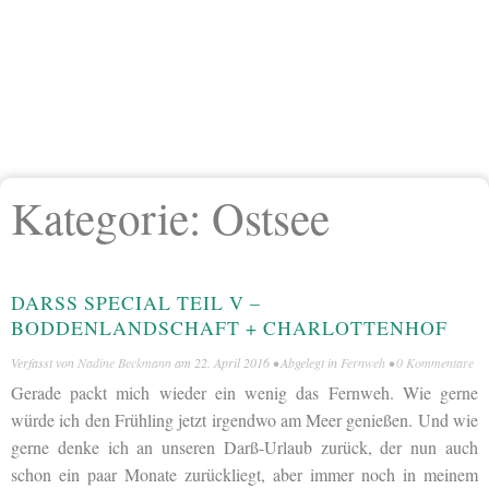
Kategorie:
Ostsee
DARSS SPECIAL TEIL V – B
ODDENLANDSCHAFT + CHARLOTTENHOF
Verfasst von
Nadine Beckmann
am
22. April 2016
• Abgelegt in
Fernweh
•
0 Kommentare
Gerade packt mich wieder ein wenig das Fernweh. Wie gerne
würde ich den Frühling jetzt irgendwo am Meer genießen. Und wie
gerne denke ich an unseren Darß-Urlaub zurück, der nun auch
schon ein paar Monate zurückliegt, aber immer noch in meinem