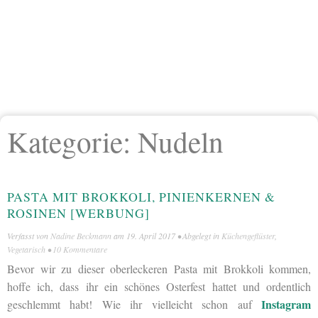
Kategorie:
Nudeln
PASTA MIT BROKKOLI, PINIENKERNEN &
ROSINEN [WERBUNG]
Verfasst von
Nadine Beckmann
am
19. April 2017
• Abgelegt in
Küchengeflüster
,
Vegetarisch
•
10 Kommentare
Bevor wir zu dieser oberleckeren Pasta mit Brokkoli kommen,
hoffe ich, dass ihr ein schönes Osterfest hattet und ordentlich
Instagram
geschlemmt habt! Wie ihr vielleicht schon auf