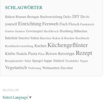
SCHLAGWÖRTER
DIY
Do-it-
Deko
Balkon
Blumen
Bretagne
Buchvorstellung
Einrichtung
Fernweh
yourself
Fisch
Fleisch
Frankreich
Hamburg
Gewinnspiel
Hähnchen
Garten
Gemüse
Hackfleisch
Interieur
Interior
Italien
Karotten
Kekse & Kuchen
Kochbuch
Küchengeflüster
Kuchen
Kochbuchvorstellung
Rezept
Pasta
Reisen
Reisetipps
Kürbis
Nudeln
Pilze
Spargel
Suppe
Südtirol
Rezeptearchiv
Salat
Tischdeko
Vegan
Vegetarisch
Zucchini
Weihnachten
Verlosung
TRANSLATE
Select Language
▼