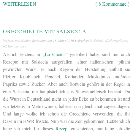
WEITERLESEN
{ 8 Kommentare }
ORECCHIETTE MIT SALSICCIA
Verfasst von
Nadine Beckmann
am
13. März 2016
• Abgelegt in
Fleisch
,
Küchengeflüster
,
•
2 Kommentare
Als ich letztens in „
La Cucina
“ gestöbert habe, sind mir auch
Rezepte mit Salsiccia aufgefallen, einer italienischen, pikant
gewürzten Wurst. Je nach Region der Herstellung enthält sie
Pfeffer, Knoblauch, Fenchel, Koriander, Muskatnuss und/oder
Paprika sowie Zucker. Aber auch Rotwein gehört in der Regel in
eine Salsiccia, die hauptsächlich aus Schweinefleisch besteht. Da
die Wurst in Deutschland nicht an jeder Ecke zu bekommen ist und
wir letztens in Metro waren, habe ich da gleich mal zugeschlagen.
Und lange wollte ich schon die Orecchiette verwenden, die ihr
Dasein im HWR fristete. Nun war die Zeit gekommen. Letztendlich
habe ich mich für dieses
Rezept
entschieden, nur habe ich die