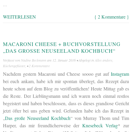
…
WEITERLESEN
{ 2 Kommentare }
MACARONI CHEESE + BUCHVORSTELLUNG
„DAS GROSSE NEUSEELAND KOCHBUCH“
Verfasst von
Nadine Beckmann
am
12. Januar 2016
• Abgelegt in
Alles andere
,
Küchengeflüster
, •
2 Kommentare
Nachdem gestern Macaroni und Cheese soooo gut auf
Instagram
bei euch ankam, habe ich mir spontan überlegt, das Rezept dazu
heute schon auf dem Blog zu veröffentlichen! Heute Mittag gab es
die Reste. Der Lieblingsmann und ich waren noch einmal restlos
begeistert und haben beschlossen, dass es dieses grandiose Gericht
jetzt öfter bei uns geben wird. Gefunden habe ich das Rezept in
„
Das große Neuseeland Kochbuch
“ von Murray Thom und Tim
Harper, das mir freundlicherweise der
Knesebeck Verlag
* zur