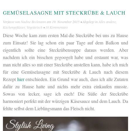
GEMÜSELASAGNE MIT STECKRÜBE & LAUCH
Verfasst von
Nadine Beckmann
am
19. November 2015
• Abgelegt in
Alles andere
,
Küchengeflüster
,
Vegetarisch
•
10 Kommentare
Diese Woche kam zum ersten Mal die Steckrübe bei uns zu Hause
zum Einsatz! Sie lag schon ein paar Tage auf dem Balkon und
eigentlich sollte eine Steckrübensuppe daraus werden. Aber
nachdem ich ein bisschen gegoogelt habe und erstaunt war, was
man nicht alles so mit einer Steckrübe anstellen kann, habe ich mich
für eine Gemüselasagne mit Steckrübe & Lauch nach diesem
Rezept
hier
entschieden. Ein Grund war auch, dass ich alle Zutaten
dafür zu Hause hatte und nichts mehr extra einkaufen musste.
Sowas von lecker, sage ich euch! Die Süße der Steckrübe
harmoniert perfekt mit der würzigen Käsesauce und dem Lauch. Da
fehlte selbst dem Lieblingsmann das Fleisch nicht.