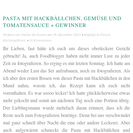
PASTA MIT HACKBÄLLCHEN, GEMÜSE UND
TOMATENSAUCE + GEWINNER
Verfasst von
Nadine Beckmann
am
16. Dezember 2015
• Abgelegt in
Fleisch
,
Küchengeflüster
, •
10 Kommentare
Ihr Lieben, fast hätte ich euch um dieses oberleckere Gericht
gebracht! Ja, auch Foodblogger haben nicht immer Lust zu jeder
Zeit zu fotografieren. So erging es mir letzten Sonntag. Ich hatte am
Abend weder Lust das Set aufzubauen, noch zu fotografieren. Als
ich aber den ersten Bissen von dieser Pasta mit Hackbällchen in den
Mund nahm, wusste ich, das Rezept kann ich euch nicht
vorenthalten. Es war soooo lecker! Ich hatte glücklicherweise etwas
mehr gekocht und somit am nächsten Tag noch eine Portion übrig.
Der Lieblingsmann wurde mehrfach daran erinnert, dass ich die
Reste noch zum Fotografieren benötige. Denn bei uns verschwindet
mal ganz schnell über Nacht die eine oder andere Leckerei. Aber
auch aufgewärmt schmeckt die Pasta mit Hackbällchen und