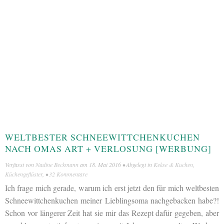
WELTBESTER SCHNEEWITTCHENKUCHEN
NACH OMAS ART + VERLOSUNG [WERBUNG]
Verfasst von
Nadine Beckmann
am
18. Mai 2016
• Abgelegt in
Kekse & Kuchen
,
Küchengeflüster
, •
32 Kommentare
Ich frage mich gerade, warum ich erst jetzt den für mich weltbesten
Schneewittchenkuchen meiner Lieblingsoma nachgebacken habe?!
Schon vor längerer Zeit hat sie mir das Rezept dafür gegeben, aber