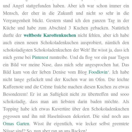
und Angel stattgefunden haben. Aber ich war schon immer ein
Mensch, der eher in die Zukunft und nicht so sehr in die
Vergangenheit blickt. Gestern stand ich den ganzen Tag in der
Küche und habe zum Abschied 3 Kuchen gebacken. Natürlich
weltbeste Karottenkuchen
durfte der
nicht fehlen, aber ich habe
auch einen neuen Schokoladenkuchen ausprobiert, nämlich den
schokoladigsten Schokoladenkuchen der Welt! Ihr wisst ja, dass ich
mich gerne bei
Pinterest
rumtreibe. Und da flog vor ein paar Tagen
ein Bild vor meine Nase, dass mich sehr angesprochen hat. Das
Bild kam von der lieben Denise vom Blog
Foodlovin‘
. Ich habe
nicht lange gefackelt und der Kuchen war im Ofen. Die leichte
Kaffeenote und die Crème fraîche machen diesen Kuchen zu etwas
Besonderem! Er ist an Saftigkeit nicht zu übertreffen und sooo
schokoladig, dass man am liebsten darin baden möchte. Als
Topping habe ich etwas Kuvertüre über den Schokoladenkuchen
gegossen und ihn mit Haselnüssen dekoriert. Die sind noch aus
Omas Garten
. Wisst ihr eigentlich, wie lecker selbst geerntete
Nüsse sind? So, nun aber ran an ans Backen!