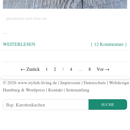
Quarkkuchen nach Omas Art
…
WEITERLESEN
{ 12 Kommentare }
← Zurück
1
2
3
4
…
8
Vor →
© 2026 www.stylish-living.de |
Impressum
|
Datenschutz
|
Webdesign
Hamburg
&
Wordpress
|
Kontakt
|
Seitenanfang
SUCHE