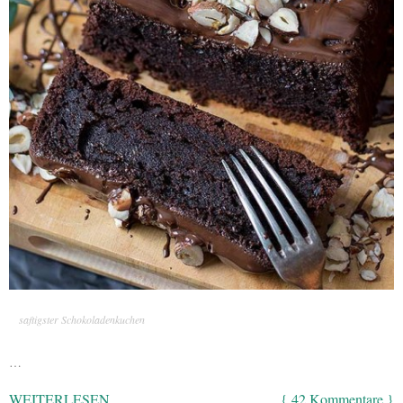
saftigster Schokoladenkuchen
…
WEITERLESEN
{ 42 Kommentare }