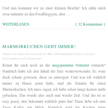
Und nun kommen wir zu einer kleinen Beichte! Ich zähle mich
zwar mitunter zu den Foodbloggern, aber
…
WEITERLESEN
{ 32 Kommentare }
MARMORKUCHEN GEHT IMMER!
Verfasst von
Nadine Beckmann
am
02. März 2016
• Abgelegt in
Kekse & Kuchen
,
Küchengeflüster
, •
22 Kommentare
Könnt ihr euch noch an die
ausgepusteten Ostereier
erinnern?
Natürlich habe ich den Inhalt der Eier weiterverwendet. Es wäre
doch schade gewesen, diese zu entsorgen. Und was ich wirklich
immer zu Hause parat habe, sind die Zutaten für einen
Marmorkuchen. Ich muss sagen, ich habe schon lange keinen mehr
gebacken. Das wurde also auch mal wieder Zeit. Und der ist so
easy peasy, den bekommt wirklich jeder hin! Dazu liebe ich eine
Tasse Kaffee mit Milch. Natürlich wird der Kuchen darin