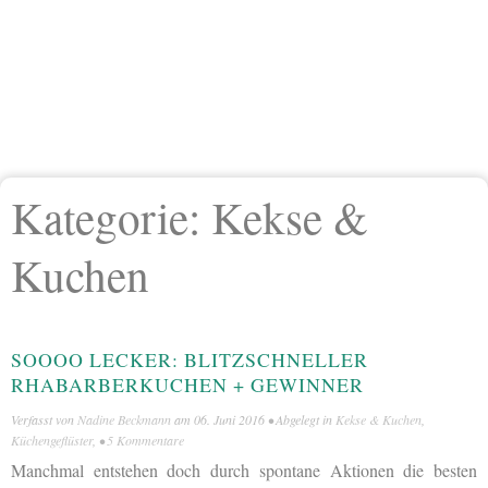
Kategorie:
Kekse &
Kuchen
SOOOO LECKER: BLITZSCHNELLER
RHABARBERKUCHEN + GEWINNER
Verfasst von
Nadine Beckmann
am
06. Juni 2016
• Abgelegt in
Kekse & Kuchen
,
Küchengeflüster
, •
5 Kommentare
Manchmal entstehen doch durch spontane Aktionen die besten