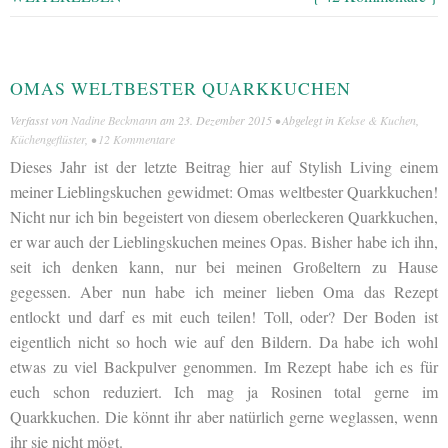
OMAS WELTBESTER QUARKKUCHEN
Verfasst von
Nadine Beckmann
am
23. Dezember 2015
• Abgelegt in
Kekse & Kuchen
,
Küchengeflüster
, •
12 Kommentare
Dieses Jahr ist der letzte Beitrag hier auf Stylish Living einem
meiner Lieblingskuchen gewidmet: Omas weltbester Quarkkuchen!
Nicht nur ich bin begeistert von diesem oberleckeren Quarkkuchen,
er war auch der Lieblingskuchen meines Opas. Bisher habe ich ihn,
seit ich denken kann, nur bei meinen Großeltern zu Hause
gegessen. Aber nun habe ich meiner lieben Oma das Rezept
entlockt und darf es mit euch teilen! Toll, oder? Der Boden ist
eigentlich nicht so hoch wie auf den Bildern. Da habe ich wohl
etwas zu viel Backpulver genommen. Im Rezept habe ich es für
euch schon reduziert. Ich mag ja Rosinen total gerne im
Quarkkuchen. Die könnt ihr aber natürlich gerne weglassen, wenn
ihr sie nicht mögt.