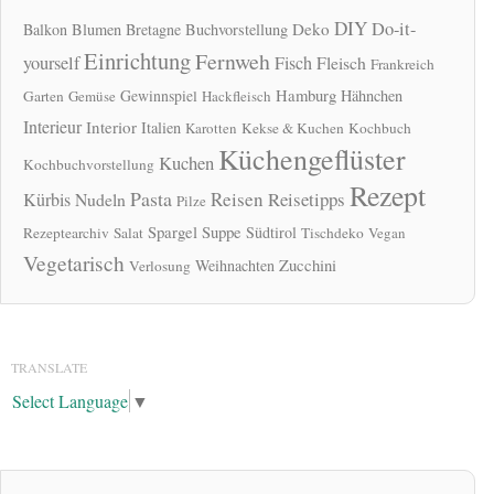
DIY
Do-it-
Deko
Balkon
Blumen
Bretagne
Buchvorstellung
Einrichtung
Fernweh
yourself
Fisch
Fleisch
Frankreich
Hamburg
Gewinnspiel
Hähnchen
Garten
Gemüse
Hackfleisch
Interieur
Interior
Italien
Karotten
Kekse & Kuchen
Kochbuch
Küchengeflüster
Kuchen
Kochbuchvorstellung
Rezept
Pasta
Reisen
Reisetipps
Kürbis
Nudeln
Pilze
Spargel
Suppe
Südtirol
Rezeptearchiv
Salat
Tischdeko
Vegan
Vegetarisch
Zucchini
Weihnachten
Verlosung
TRANSLATE
Select Language
▼