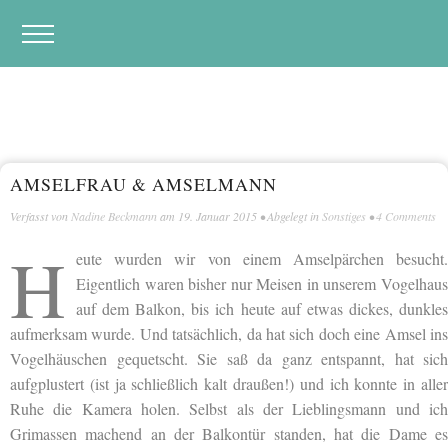
AMSELFRAU & AMSELMANN
Verfasst von
Nadine Beckmann
am
19. Januar 2015
• Abgelegt in
Sonstiges
•
4 Comments
H
eute wurden wir von einem Amselpärchen besucht.
Eigentlich waren bisher nur Meisen in unserem Vogelhaus
auf dem Balkon, bis ich heute auf etwas dickes, dunkles
aufmerksam wurde. Und tatsächlich, da hat sich doch eine Amsel ins
Vogelhäuschen gequetscht. Sie saß da ganz entspannt, hat sich
aufgplustert (ist ja schließlich kalt draußen!) und ich konnte in aller
Ruhe die Kamera holen. Selbst als der Lieblingsmann und ich
Grimassen machend an der Balkontür standen, hat die Dame es