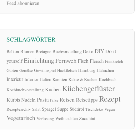
Feed abonnieren.
SCHLAGWÖRTER
DIY
Do-it-
Deko
Balkon
Blumen
Bretagne
Buchvorstellung
Einrichtung
Fernweh
yourself
Fisch
Fleisch
Frankreich
Hamburg
Gewinnspiel
Hähnchen
Garten
Gemüse
Hackfleisch
Interieur
Interior
Italien
Karotten
Kekse & Kuchen
Kochbuch
Küchengeflüster
Kuchen
Kochbuchvorstellung
Rezept
Pasta
Reisen
Reisetipps
Kürbis
Nudeln
Pilze
Spargel
Suppe
Südtirol
Rezeptearchiv
Salat
Tischdeko
Vegan
Vegetarisch
Zucchini
Weihnachten
Verlosung