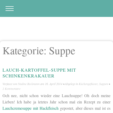
Kategorie:
Suppe
LAUCH-KARTOFFEL-SUPPE MIT
SCHINKENKRAKAUER
Verfasst von
Nadine Beckmann
am
16. April 2014
• Abgelegt in
Küchengeflüster
,
Suppen
•
2 Kommentare
Och nee, nicht schon wieder eine Lauchsuppe! Oh doch meine
Lieben! Ich habe ja letztes Jahr schon mal ein Rezept zu einer
Lauchcremesuppe mit Hackfleisch
gepostet, aber dieses mal ist es