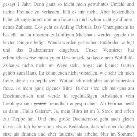
gesagt 1 Jahr! Denn ganz so leicht mein gewohntes Umfeld und
meine Freunde zu verlassen, fällt es mir nicht. Aber letztendlich
habe ich zugestimmt und nun freue ich mich schon richtig auf unser
neues Zuhause. Los geht es Anfang Februar. Das Umzugsteam ist
bestellt und in unserem zukünftigen Mietshaus werden gerade die
letzten Dinge erledigt. Wände werden gestrichen, Fußböden verlegt
und das Badezimmer eingebaut. Unser Vermieter hat
erfreulicherweise einen guten Geschmack, sodass einem Wohlfühl-
Zuhause nichts mehr im Wege steht. Sogar ein kleiner Garten
gehört zum Haus. Ihr könnt euch nicht vorstellen, wie sehr ich mich
freue, diesen zu bepflanzen. Worauf ich mich aber am allermeisten
freue, ist mein ganz eigenes Büro! Bisher sitze ich meistens am
Esszimmertisch und werde in regelmäßigen Abständen vom
Lieblingsmann
gestört
freundlich angesprochen. Ab Februar heißt
es dann „Hallo Galerie“. Ja, mein Büro ist im 3. Stock und offen
zur Treppe hin. Und eine große Dachterrasse geht auch gleich
davon ab. Ich habe schon etwas Bedenken, dass ich eher draußen
sitze als drinnen und eher faulenze als arbeite. Nur im Sommer