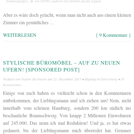
Sonnenspiegel z. B. von OTTO zaubern ein Lächeln auf die Lippen
Aber es wäre doch gelacht, wenn man nicht auch aus einem kleinen
Zimmer ein gemütliches
…
WEITERLESEN
{ 9 Kommentare }
STYLISCHE BÜROMÖBEL – AUF ZU NEUEN
UFERN! [SPONSORED POST]
Verfasst von
Nadine Beckmann
am
21. Dezember 2015
• Abgelegt in
Einrichtung
•
10
Kommentare
Einige von euch haben es vielleicht schon in den Kommentaren
mitbekommen, der Lieblingsmann und ich ziehen um! Nein, nicht
innerhalb vom schönen Hamburg, sondern 200 km südlich ins
beschauliche Braunschweig. Von knapp 2 Millionen Einwohnern
auf 245.000. Das nenn ich mal Reduktion! Und ja, es hat etwas
gedauert, bis der Lieblingsmann mich überredet hat. Genauer