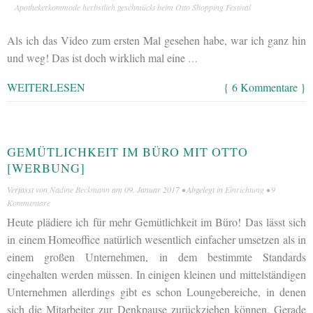
Apothekerkommode herbstlich geschmückt beim Otto Shopping Festival
Als ich das Video zum ersten Mal gesehen habe, war ich ganz hin
und weg! Das ist doch wirklich mal eine
…
WEITERLESEN
{ 6 Kommentare }
GEMÜTLICHKEIT IM BÜRO MIT OTTO
[WERBUNG]
Verfasst von
Nadine Beckmann
am
09. Januar 2017
• Abgelegt in
Einrichtung
•
9
Kommentare
Heute plädiere ich für mehr Gemütlichkeit im Büro! Das lässt sich
in einem Homeoffice natürlich wesentlich einfacher umsetzen als in
einem großen Unternehmen, in dem bestimmte Standards
eingehalten werden müssen. In einigen kleinen und mittelständigen
Unternehmen allerdings gibt es schon Loungebereiche, in denen
sich die Mitarbeiter zur Denkpause zurückziehen können. Gerade