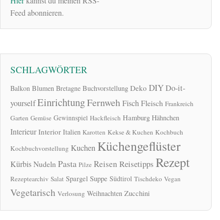
Hier
kannst du meinen RSS-
Feed abonnieren.
SCHLAGWÖRTER
DIY
Do-it-
Deko
Balkon
Blumen
Bretagne
Buchvorstellung
Einrichtung
Fernweh
yourself
Fisch
Fleisch
Frankreich
Hamburg
Gewinnspiel
Hähnchen
Garten
Gemüse
Hackfleisch
Interieur
Interior
Italien
Karotten
Kekse & Kuchen
Kochbuch
Küchengeflüster
Kuchen
Kochbuchvorstellung
Rezept
Pasta
Reisen
Reisetipps
Kürbis
Nudeln
Pilze
Spargel
Suppe
Südtirol
Rezeptearchiv
Salat
Tischdeko
Vegan
Vegetarisch
Zucchini
Weihnachten
Verlosung