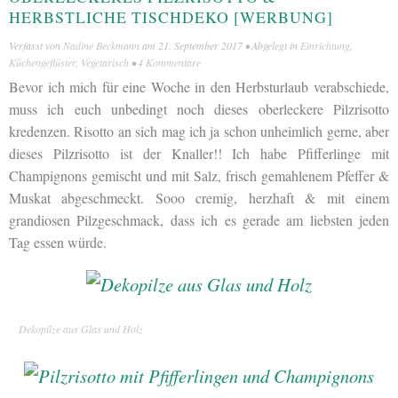
HERBSTLICHE TISCHDEKO [WERBUNG]
Verfasst von
Nadine Beckmann
am
21. September 2017
• Abgelegt in
Einrichtung
,
Küchengeflüster
,
Vegetarisch
•
4 Kommentare
Bevor ich mich für eine Woche in den Herbsturlaub verabschiede,
muss ich euch unbedingt noch dieses oberleckere Pilzrisotto
kredenzen. Risotto an sich mag ich ja schon unheimlich gerne, aber
dieses Pilzrisotto ist der Knaller!! Ich habe Pfifferlinge mit
Champignons gemischt und mit Salz, frisch gemahlenem Pfeffer &
Muskat abgeschmeckt. Sooo cremig, herzhaft & mit einem
grandiosen Pilzgeschmack, dass ich es gerade am liebsten jeden
Tag essen würde.
Dekopilze aus Glas und Holz