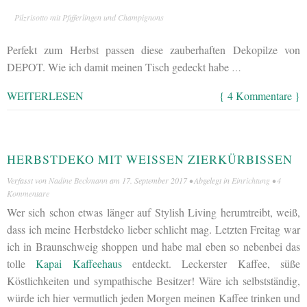
Pilzrisotto mit Pfifferlingen und Champignons
Perfekt zum Herbst passen diese zauberhaften Dekopilze von
DEPOT. Wie ich damit meinen Tisch gedeckt habe
…
WEITERLESEN
{ 4 Kommentare }
HERBSTDEKO MIT WEISSEN ZIERKÜRBISSEN
Verfasst von
Nadine Beckmann
am
17. September 2017
• Abgelegt in
Einrichtung
•
4
Kommentare
Wer sich schon etwas länger auf Stylish Living herumtreibt, weiß,
dass ich meine Herbstdeko lieber schlicht mag. Letzten Freitag war
ich in Braunschweig shoppen und habe mal eben so nebenbei das
tolle
Kapai Kaffeehaus
entdeckt. Leckerster Kaffee, süße
Köstlichkeiten und sympathische Besitzer! Wäre ich selbstständig,
würde ich hier vermutlich jeden Morgen meinen Kaffee trinken und