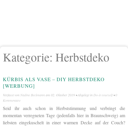
Kategorie:
Herbstdeko
KÜRBIS ALS VASE – DIY HERBSTDEKO
[WERBUNG]
Verfasst von
Nadine Beckmann
am
02. Oktober 2019
• Abgelegt in
Do-it-yourself
•
0
Kommentare
Seid ihr auch schon in Herbststimmung und verbringt die
momentan verregneten Tage (jedenfalls hier in Braunschweig) am
liebsten eingekuschelt in einer warmen Decke auf der Couch?